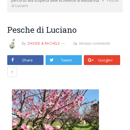
»
percorso alla scoperta delle eccellenze di Massarosa
Pesche
di Luciano
Pesche di Luciano
By
DAVIDE & RACHELE
Nessun commento
Share
Tweet
Google+
+