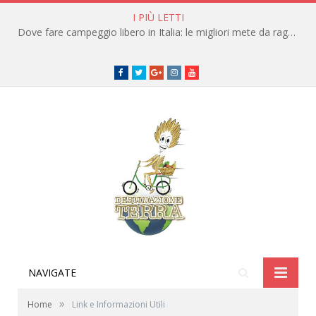
I PIÙ LETTI
Dove fare campeggio libero in Italia: le migliori mete da raggiungere in traghetto
Facebook
Twitter
Google+
instagram
youtube
NAVIGATE
»
Home
Link e Informazioni Utili