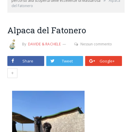
»
percorso alla scoperta delle eccellenze di Massarosa
Alpaca
del Fatonero
Alpaca del Fatonero
By
DAVIDE & RACHELE
Nessun commento
Share
Tweet
Google+
+