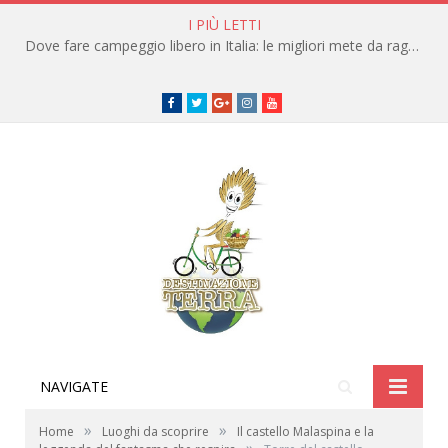
I PIÙ LETTI
Dove fare campeggio libero in Italia: le migliori mete da raggiungere in traghetto
Facebook
Twitter
Google+
instagram
youtube
NAVIGATE
»
»
Home
Luoghi da scoprire
Il castello Malaspina e la