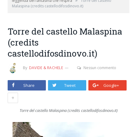
»
leggenda del fantasma che respira
Torre del castello
Malaspina (credits castellodifosdinovo.it)
Torre del castello Malaspina
(credits
castellodifosdinovo.it)
By
DAVIDE & RACHELE
Nessun commento
Share
Tweet
Google+
+
Torre del castello Malaspina (credits castellodifosdinovo.it)