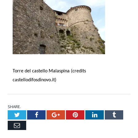
Torre del castello Malaspina (credits
castellodifosdinovo.it)
SHARE.
Twitter
Facebook
Google+
Pinterest
LinkedIn
Tumblr
Email