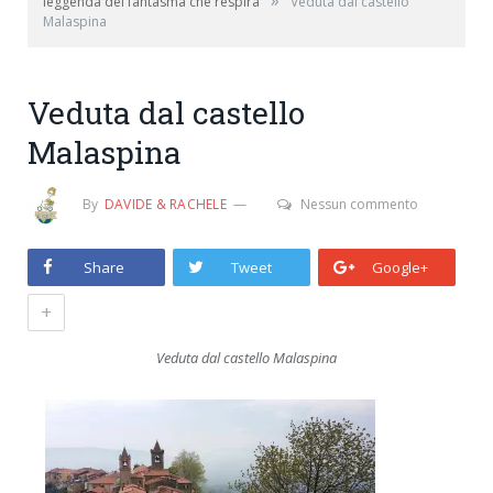
»
leggenda del fantasma che respira
Veduta dal castello
Malaspina
Veduta dal castello
Malaspina
By
DAVIDE & RACHELE
Nessun commento
Share
Tweet
Google+
+
Veduta dal castello Malaspina