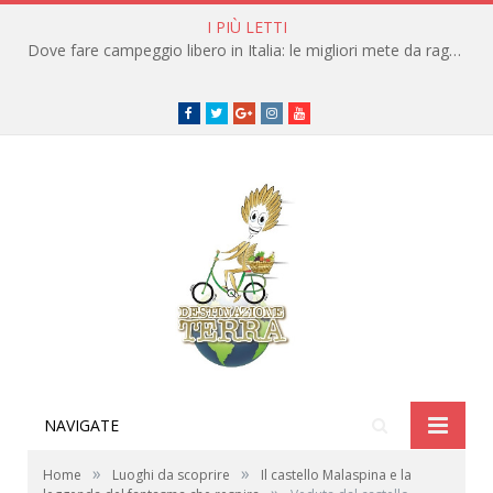
I PIÙ LETTI
Dove fare campeggio libero in Italia: le migliori mete da raggiungere in traghetto
Facebook
Twitter
Google+
instagram
youtube
NAVIGATE
»
»
Home
Luoghi da scoprire
Il castello Malaspina e la