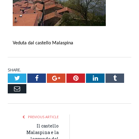
Veduta dal castello Malaspina
SHARE.
Twitter
Facebook
Google+
Pinterest
LinkedIn
Tumblr
Email
PREVIOUS ARTICLE
Il castello
Malaspina e la
leggenda del