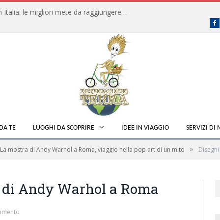
Dove fare campeggio libero in Italia: le migliori mete da raggiungere in traghetto
F
DA TE
LUOGHI DA SCOPRIRE
IDEE IN VIAGGIO
SERVIZI DI
»
La mostra di Andy Warhol a Roma, viaggio nella pop art di un mito
Disegni
a di Andy Warhol a Roma
mmento