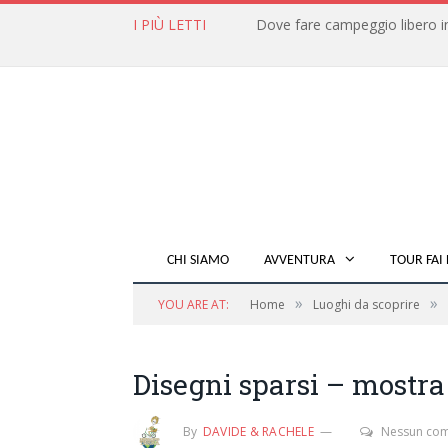
I PIÙ LETTI
CHI SIAMO
AVVENTURA
TOUR FAI 
»
»
YOU ARE AT:
Home
Luoghi da scoprire
Disegni sparsi – mostr
By
DAVIDE & RACHELE
Nessun co