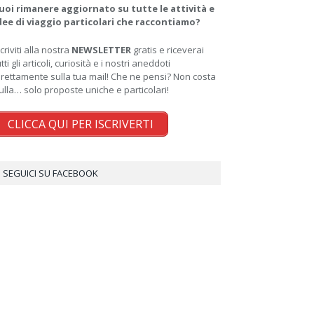
uoi rimanere aggiornato su tutte le attività e
dee di viaggio particolari che raccontiamo?
scriviti alla nostra
NEWSLETTER
gratis e riceverai
utti gli articoli, curiosità e i nostri aneddoti
irettamente sulla tua mail! Che ne pensi? Non costa
ulla… solo proposte uniche e particolari!
CLICCA QUI PER ISCRIVERTI
SEGUICI SU FACEBOOK