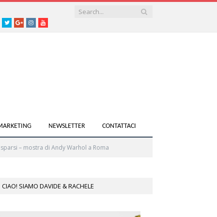
acebook
Twitter
Google+
instagram
youtube
 MARKETING
NEWSLETTER
CONTATTACI
 sparsi – mostra di Andy Warhol a Roma
CIAO! SIAMO DAVIDE & RACHELE