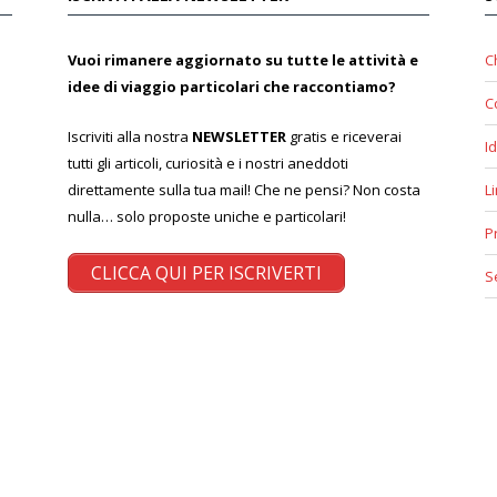
Vuoi rimanere aggiornato su tutte le attività e
C
idee di viaggio particolari che raccontiamo?
C
Iscriviti alla nostra
NEWSLETTER
gratis e riceverai
Id
tutti gli articoli, curiosità e i nostri aneddoti
direttamente sulla tua mail! Che ne pensi? Non costa
L
nulla… solo proposte uniche e particolari!
P
CLICCA QUI PER ISCRIVERTI
S