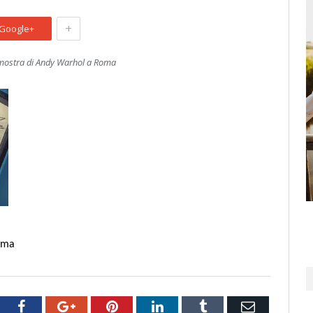
+
Google+
 mostra di Andy Warhol a Roma
Roma
tter
Facebook
Google+
Pinterest
LinkedIn
Tumblr
Email