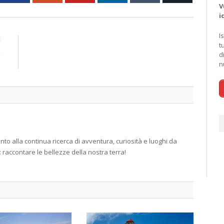
V
i
I
E
t
,
d
o
n
 alla continua ricerca di avventura, curiosità e luoghi da
: raccontare le bellezze della nostra terra!