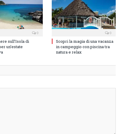
0
0
re sull’Isola di
Scopri la magia di una vacanza
er un’estate
in campeggio con piscina tra
va
natura e relax