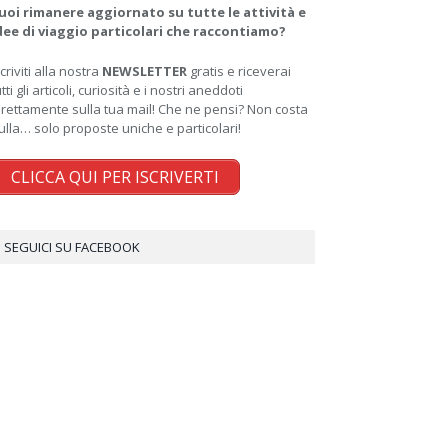
uoi rimanere aggiornato su tutte le attività e
dee di viaggio particolari che raccontiamo?
scriviti alla nostra
NEWSLETTER
gratis e riceverai
utti gli articoli, curiosità e i nostri aneddoti
irettamente sulla tua mail! Che ne pensi? Non costa
ulla… solo proposte uniche e particolari!
CLICCA QUI PER ISCRIVERTI
SEGUICI SU FACEBOOK