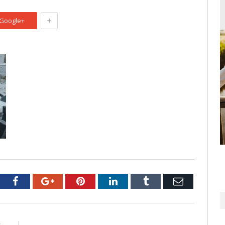
+
Google+
tter
Facebook
Google+
Pinterest
LinkedIn
Tumblr
Email
E