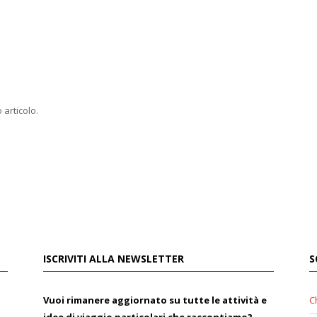
 articolo.
ISCRIVITI ALLA NEWSLETTER
S
Vuoi rimanere aggiornato su tutte le attività e
C
idee di viaggio particolari che raccontiamo?