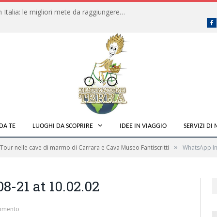
Dove fare campeggio libero in Italia: le migliori mete da raggiungere in traghetto
F
DA TE
LUOGHI DA SCOPRIRE
IDEE IN VIAGGIO
SERVIZI DI
»
Tour nelle cave di marmo di Carrara e Cava Museo Fantiscritti
WhatsApp Im
-21 at 10.02.02
mmento