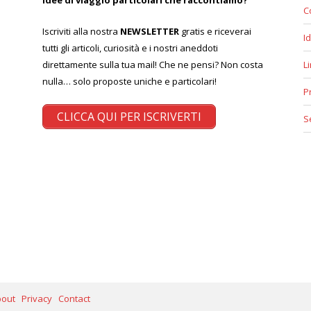
C
Iscriviti alla nostra
NEWSLETTER
gratis e riceverai
Id
tutti gli articoli, curiosità e i nostri aneddoti
direttamente sulla tua mail! Che ne pensi? Non costa
L
nulla… solo proposte uniche e particolari!
P
CLICCA QUI PER ISCRIVERTI
S
bout
Privacy
Contact