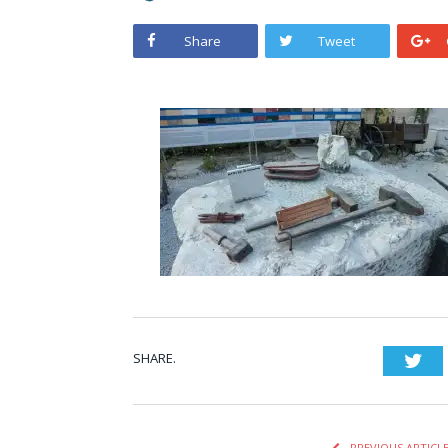
Share
Tweet
SHARE.
Twi
PREVIOUS ARTICL