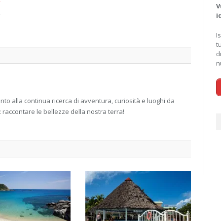
V
e
i
i
I
t
d
n
 alla continua ricerca di avventura, curiosità e luoghi da
: raccontare le bellezze della nostra terra!