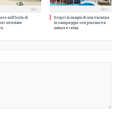
0
0
re sull’Isola di
Scopri la magia di una vacanza
er un’estate
in campeggio con piscina tra
va
natura e relax