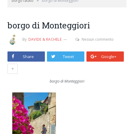
»
borgo fatato
borgo di Monteggiori
borgo di Monteggiori
By
DAVIDE & RACHELE
Nessun commento
Share
Tweet
Google+
+
borgo di Monteggiori