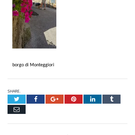
borgo di Monteggiori
SHARE.
Twitter
Facebook
Google+
Pinterest
LinkedIn
Tumblr
Email