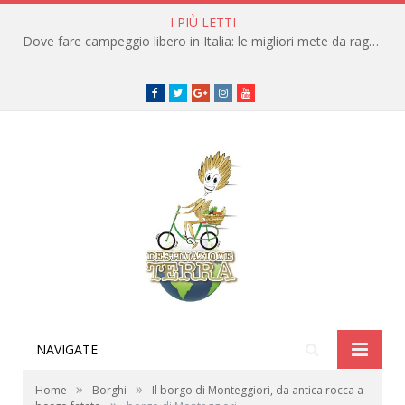
I PIÙ LETTI
Dove fare campeggio libero in Italia: le migliori mete da raggiungere in traghetto
Facebook
Twitter
Google+
instagram
youtube
NAVIGATE
»
»
Home
Borghi
Il borgo di Monteggiori, da antica rocca a