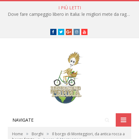
I PIÙ LETTI
Dove fare campeggio libero in Italia: le migliori mete da raggiungere in traghetto
Facebook
Twitter
Google+
instagram
youtube
NAVIGATE
»
»
Home
Borghi
Il borgo di Monteggiori, da antica rocca a