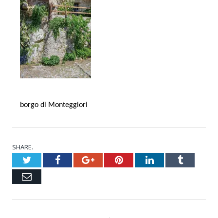
borgo di Monteggiori
SHARE.
Twitter
Facebook
Google+
Pinterest
LinkedIn
Tumblr
Email