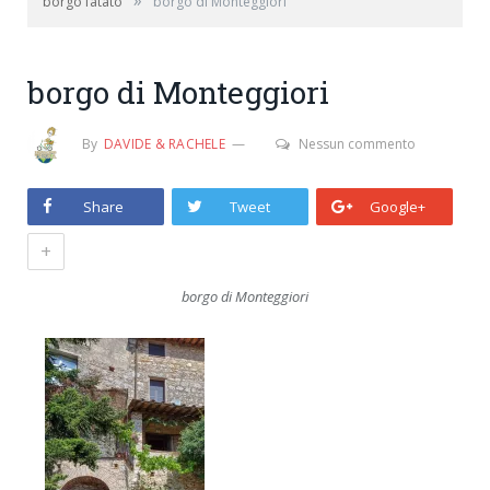
»
borgo fatato
borgo di Monteggiori
borgo di Monteggiori
By
DAVIDE & RACHELE
Nessun commento
Share
Tweet
Google+
+
borgo di Monteggiori