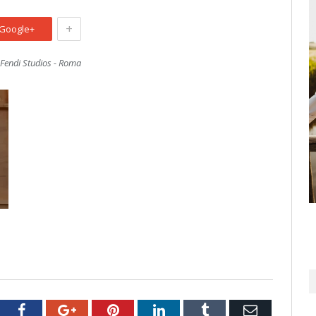
+
Google+
Fendi Studios - Roma
tter
Facebook
Google+
Pinterest
LinkedIn
Tumblr
Email