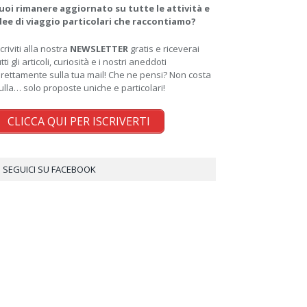
uoi rimanere aggiornato su tutte le attività e
dee di viaggio particolari che raccontiamo?
scriviti alla nostra
NEWSLETTER
gratis e riceverai
utti gli articoli, curiosità e i nostri aneddoti
irettamente sulla tua mail! Che ne pensi? Non costa
ulla… solo proposte uniche e particolari!
CLICCA QUI PER ISCRIVERTI
SEGUICI SU FACEBOOK