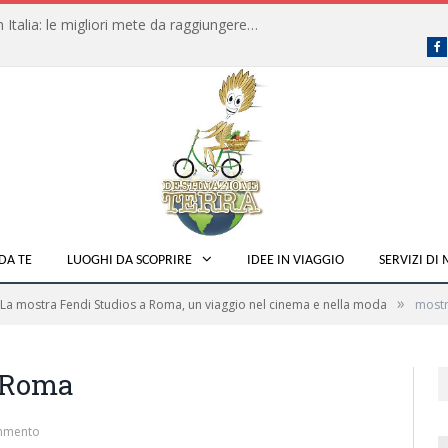
Dove fare campeggio libero in Italia: le migliori mete da raggiungere in traghetto
F
DA TE
LUOGHI DA SCOPRIRE
IDEE IN VIAGGIO
SERVIZI DI
»
La mostra Fendi Studios a Roma, un viaggio nel cinema e nella moda
mostr
– Roma
mmento