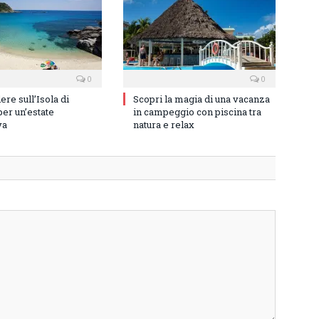
0
0
re sull’Isola di
Scopri la magia di una vacanza
er un’estate
in campeggio con piscina tra
va
natura e relax