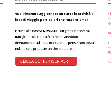
Vuoi rimanere aggiornato su tutte le attività e
C
idee di viaggio particolari che raccontiamo?
C
Iscriviti alla nostra
NEWSLETTER
gratis e riceverai
Id
tutti gli articoli, curiosità e i nostri aneddoti
direttamente sulla tua mail! Che ne pensi? Non costa
L
nulla… solo proposte uniche e particolari!
P
CLICCA QUI PER ISCRIVERTI
S