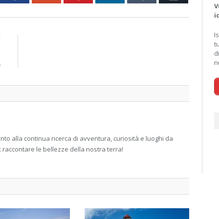
V
i
I
E
t
n
d
a
n
 alla continua ricerca di avventura, curiosità e luoghi da
: raccontare le bellezze della nostra terra!