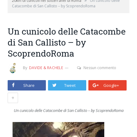
»
20km di cunicoli nei sotterranei di Roma
Un cunicolo delle
Catacombe di San Callisto – by ScoprendoRoma
Un cunicolo delle Catacombe
di San Callisto – by
ScoprendoRoma
By
DAVIDE & RACHELE
Nessun commento
Share
Tweet
Google+
+
Un cunicolo delle Catacombe di San Callisto – by ScoprendoRoma