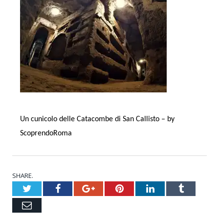
Un cunicolo delle Catacombe di San Callisto – by
ScoprendoRoma
SHARE.
Twitter
Facebook
Google+
Pinterest
LinkedIn
Tumblr
Email