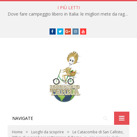
I PIÙ LETTI
Dove fare campeggio libero in Italia: le migliori mete da raggiungere in traghetto
Facebook
Twitter
Google+
instagram
youtube
NAVIGATE
»
»
Home
Luoghi da scoprire
Le Catacombe di San Callisto,