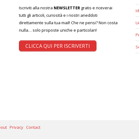
Iscriviti alla nostra
NEWSLETTER
gratis e riceverai
Id
tutti gli articoli, curiosità e i nostri aneddoti
direttamente sulla tua mail! Che ne pensi? Non costa
L
nulla… solo proposte uniche e particolari!
P
CLICCA QUI PER ISCRIVERTI
S
bout
Privacy
Contact