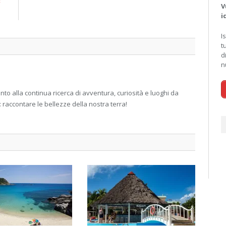
E
V
i
i
I
t
d
n
 alla continua ricerca di avventura, curiosità e luoghi da
: raccontare le bellezze della nostra terra!