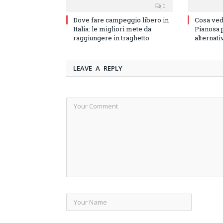
0
Dove fare campeggio libero in
Cosa vede
Italia: le migliori mete da
Pianosa p
raggiungere in traghetto
alternati
LEAVE A REPLY