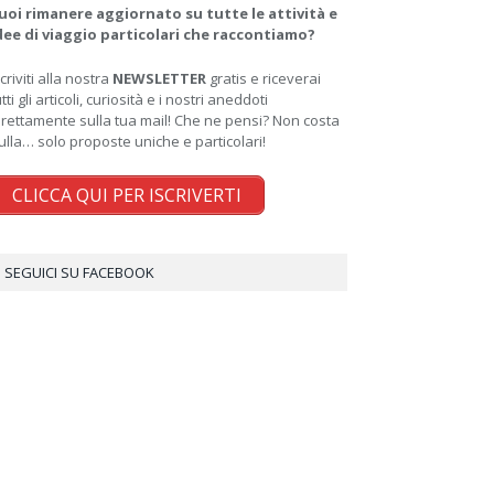
uoi rimanere aggiornato su tutte le attività e
dee di viaggio particolari che raccontiamo?
scriviti alla nostra
NEWSLETTER
gratis e riceverai
utti gli articoli, curiosità e i nostri aneddoti
irettamente sulla tua mail! Che ne pensi? Non costa
ulla… solo proposte uniche e particolari!
CLICCA QUI PER ISCRIVERTI
SEGUICI SU FACEBOOK