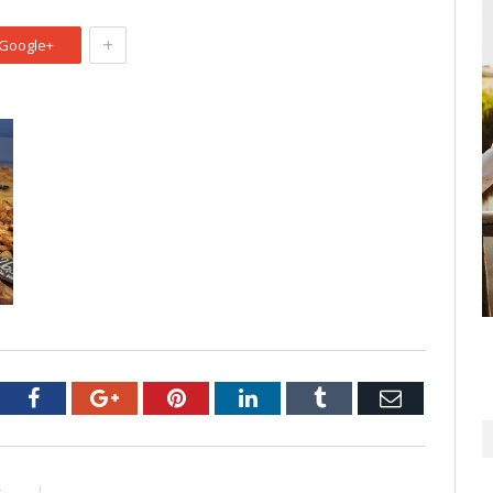
+
Google+
tter
Facebook
Google+
Pinterest
LinkedIn
Tumblr
Email