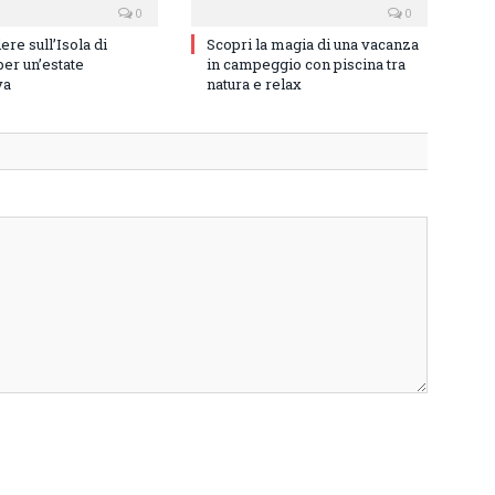
0
0
re sull’Isola di
Scopri la magia di una vacanza
er un’estate
in campeggio con piscina tra
va
natura e relax