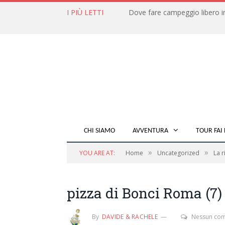
I PIÙ LETTI
CHI SIAMO
AVVENTURA
TOUR FAI 
»
»
YOU ARE AT:
Home
Uncategorized
La r
pizza di Bonci Roma (7)
By
DAVIDE & RACHELE
Nessun co