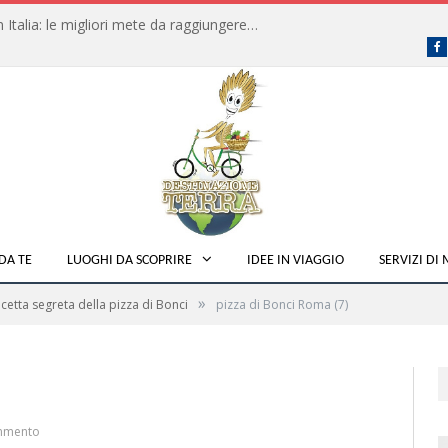
Dove fare campeggio libero in Italia: le migliori mete da raggiungere in traghetto
F
DA TE
LUOGHI DA SCOPRIRE
IDEE IN VIAGGIO
SERVIZI DI
»
icetta segreta della pizza di Bonci
pizza di Bonci Roma (7)
mmento