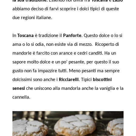
la sua tradizione.
Essendo noi divisi fra
Toscana
e
Lazio
abbiamo deciso di farvi scoprire i dolci tipici di queste
due regioni italiane.
In
Toscana
è tradizione il
Panforte
. Questo dolce o lo si
ama o lo si odia, non esiste via di mezzo. Ricoperto di
mandorle è farcito con arance e cedri canditi. Ha un
sapore molto dolce e un po’ pesante, per questo il suo
gusto non fa impazzire tutti. Meno pesanti ma sempre
dolcissimi sono anche i
Ricciarelli
. Tipici
biscottini
senesi
che uniscono alla mandorla anche la vaniglia e la
cannella.