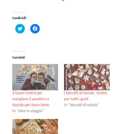
Condividi:
Fai
Fai
clic
clic
qui
per
per
condividere
condividere
su
su
Facebook
Twitter
(Si
(Si
apre
Correlati
apre
in
in
una
una
nuova
nuova
finestra)
finestra)
3 buoni motivi per
I biscotti di Natale, ricette
mangiare il pandoro a
per tutti i gusti
Natale per stare bene
In "biscotti di natale"
In "Idee in viaggio"