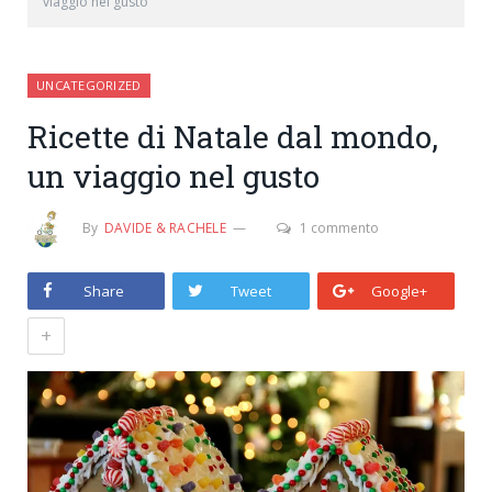
viaggio nel gusto
UNCATEGORIZED
Ricette di Natale dal mondo,
un viaggio nel gusto
By
DAVIDE & RACHELE
1 commento
Share
Tweet
Google+
+