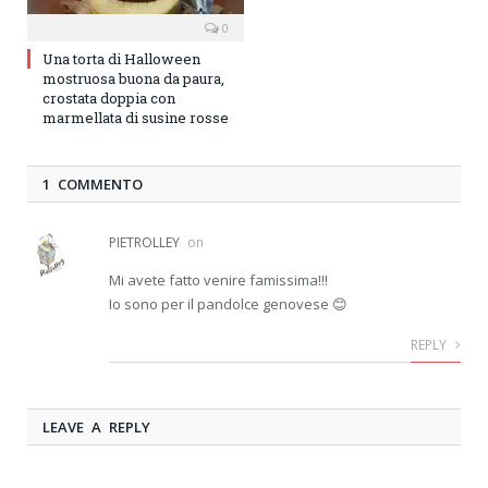
0
Una torta di Halloween
mostruosa buona da paura,
crostata doppia con
marmellata di susine rosse
1 COMMENTO
PIETROLLEY
on
Mi avete fatto venire famissima!!!
Io sono per il pandolce genovese 😊
REPLY
LEAVE A REPLY