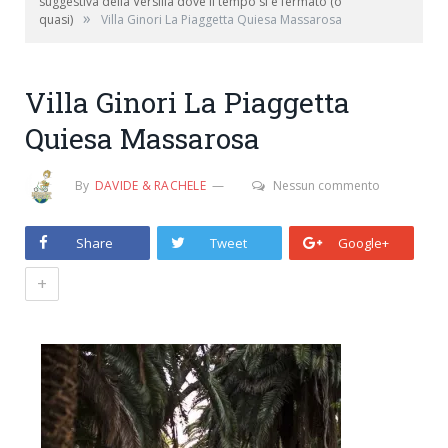
suggestiva della Versilia dove il tempo si è fermato (o
»
quasi)
Villa Ginori La Piaggetta Quiesa Massarosa
Villa Ginori La Piaggetta
Quiesa Massarosa
By
DAVIDE & RACHELE
Nessun commento
Share
Tweet
Google+
+