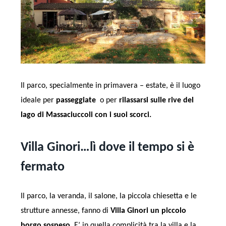
Il parco, specialmente in primavera – estate, è il luogo
ideale per
passeggiate
o per
rilassarsi sulle rive del
lago di Massaciuccoli con i suoi scorci.
Villa Ginori…lì dove il tempo si è
fermato
Il parco, la veranda, il salone, la piccola chiesetta e le
strutture annesse, fanno di
Villa Ginori un piccolo
borgo sospeso
. E’ in quella complicità tra la villa e la