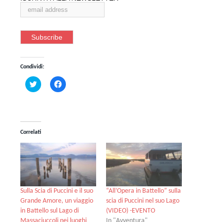
Condividi:
Fai
Fai
clic
clic
qui
per
per
condividere
condividere
su
su
Facebook
Twitter
(Si
(Si
apre
Correlati
apre
in
in
una
una
nuova
nuova
finestra)
finestra)
Sulla Scia di Puccini e il suo
“All’Opera in Battello” sulla
Grande Amore, un viaggio
scia di Puccini nel suo Lago
in Battello sul Lago di
(VIDEO) -EVENTO
Massaciuccoli nei luoghi
In "Avventura"