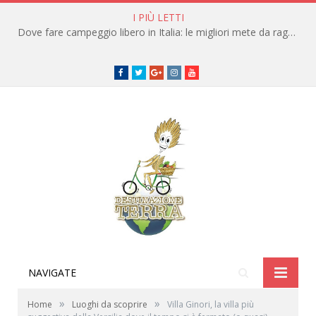
I PIÙ LETTI
Cosa vedere sull’Isola di Pianosa per un’estate alternativa
Facebook
Twitter
Google+
instagram
youtube
NAVIGATE
»
»
Home
Luoghi da scoprire
Villa Ginori, la villa più