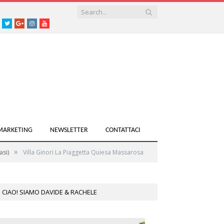
acebook
Twitter
Google+
instagram
youtube
 MARKETING
NEWSLETTER
CONTATTACI
»
asi)
Villa Ginori La Piaggetta Quiesa Massarosa
CIAO! SIAMO DAVIDE & RACHELE