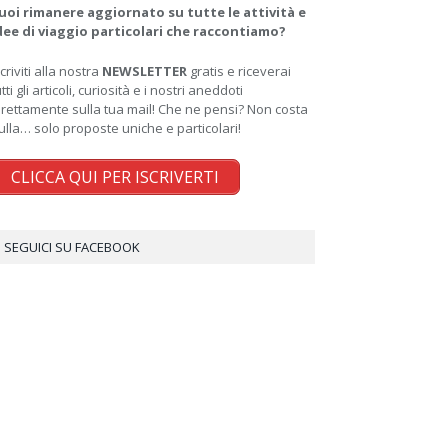
uoi rimanere aggiornato su tutte le attività e
dee di viaggio particolari che raccontiamo?
scriviti alla nostra
NEWSLETTER
gratis e riceverai
utti gli articoli, curiosità e i nostri aneddoti
irettamente sulla tua mail! Che ne pensi? Non costa
ulla… solo proposte uniche e particolari!
CLICCA QUI PER ISCRIVERTI
SEGUICI SU FACEBOOK