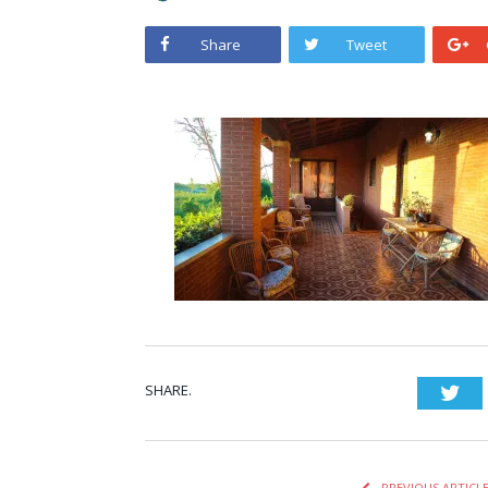
Share
Tweet
SHARE.
Twi
PREVIOUS ARTICL