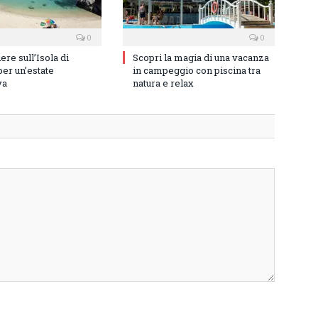
0
0
re sull’Isola di
Scopri la magia di una vacanza
er un’estate
in campeggio con piscina tra
va
natura e relax