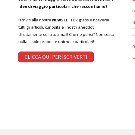
idee di viaggio particolari che raccontiamo?
C
Iscriviti alla nostra
NEWSLETTER
gratis e riceverai
Id
tutti gli articoli, curiosità e i nostri aneddoti
direttamente sulla tua mail! Che ne pensi? Non costa
L
nulla… solo proposte uniche e particolari!
P
CLICCA QUI PER ISCRIVERTI
S