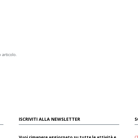
 articolo.
ISCRIVITI ALLA NEWSLETTER
S
Vuoi rimanere aggiornato su tutte le attività e
C