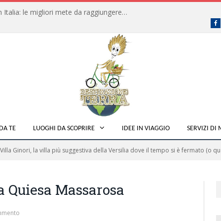
Dove fare campeggio libero in Italia: le migliori mete da raggiungere in traghetto
F
DA TE
LUOGHI DA SCOPRIRE
IDEE IN VIAGGIO
SERVIZI DI
Villa Ginori, la villa più suggestiva della Versilia dove il tempo si è fermato (o qu
ta Quiesa Massarosa
mmento