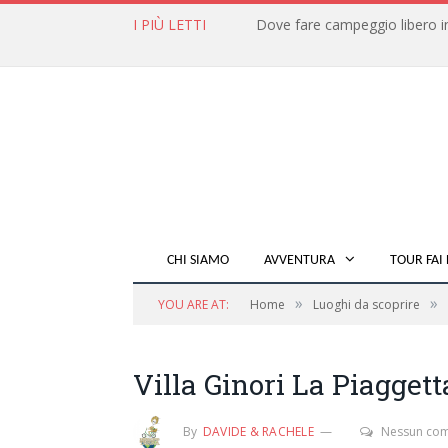
I PIÙ LETTI
CHI SIAMO
AVVENTURA
TOUR FAI 
»
»
YOU ARE AT:
Home
Luoghi da scoprire
Villa Ginori La Piagget
By
DAVIDE & RACHELE
Nessun co