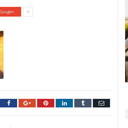
+
Google+
tter
Facebook
Google+
Pinterest
LinkedIn
Tumblr
Email
E