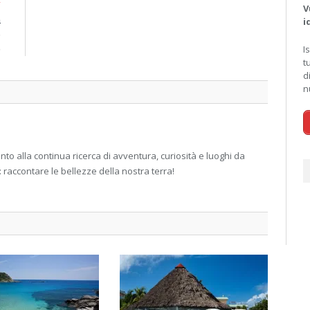
V
a
i
o
)
I
t
d
n
 alla continua ricerca di avventura, curiosità e luoghi da
: raccontare le bellezze della nostra terra!