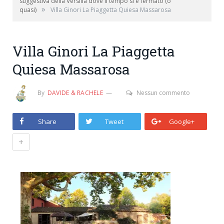
suggestiva della Versilia dove il tempo si è fermato (o
»
quasi)
Villa Ginori La Piaggetta Quiesa Massarosa
Villa Ginori La Piaggetta
Quiesa Massarosa
By
DAVIDE & RACHELE
Nessun commento
Share
Tweet
Google+
+