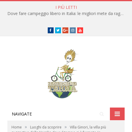
I PIÙ LETTI
Dove fare campeggio libero in Italia: le migliori mete da raggiungere in traghetto
Facebook
Twitter
Google+
instagram
youtube
NAVIGATE
»
»
Home
Luoghi da scoprire
Villa Ginori, la villa più