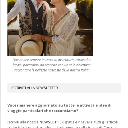
Due anime sempre in cerca di avventura, curiosità e
luoghi particolari da scoprire con un solo obiettivo:
raccontare le bellezze nascoste della nostra Italia!
ISCRIVITI ALLA NEWSLETTER
Vuoi rimanere aggiornato su tutte le attività e idee di
viaggio particolari che raccontiamo?
Iscriviti alla nostra
NEWSLETTER
gratis e riceverai tutti gli articoli,
curiosità e i nostri aneddoti direttamente sulla tua mail! Che ne