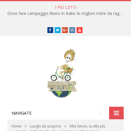
I PIÙ LETTI
Dove fare campeggio libero in Italia: le migliori mete da raggiungere in traghetto
Facebook
Twitter
Google+
instagram
youtube
NAVIGATE
»
»
Home
Luoghi da scoprire
Villa Ginori, la villa più