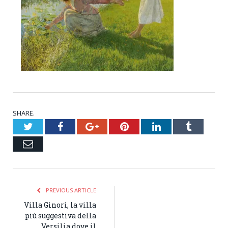
SHARE.
Twitter
Facebook
Google+
Pinterest
LinkedIn
Tumblr
Email
PREVIOUS ARTICLE
Villa Ginori, la villa
più suggestiva della
Versilia dove il