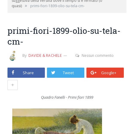
suggestiva della Versilia dove il tempo si è fermato (o
»
quasi)
primi-fiori-1899-olio-su-tela-cm-
primi-fiori-1899-olio-su-tela-
cm-
By
DAVIDE & RACHELE
Nessun commento
Share
Tweet
Google+
+
Quadro Fanelli - Primi fiori 1899