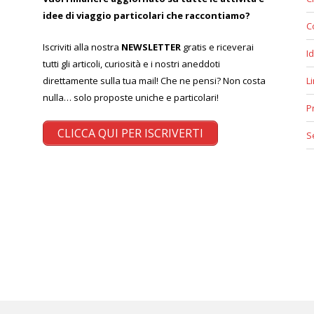
idee di viaggio particolari che raccontiamo?
C
Iscriviti alla nostra
NEWSLETTER
gratis e riceverai
Id
tutti gli articoli, curiosità e i nostri aneddoti
direttamente sulla tua mail! Che ne pensi? Non costa
L
nulla… solo proposte uniche e particolari!
P
CLICCA QUI PER ISCRIVERTI
S