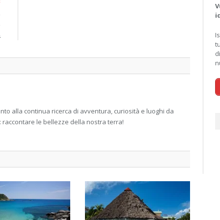
E
V
è
i
e
a
I
t
d
n
 alla continua ricerca di avventura, curiosità e luoghi da
: raccontare le bellezze della nostra terra!