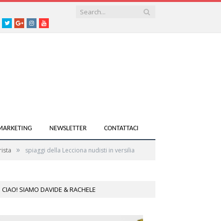
acebook
Twitter
Google+
instagram
youtube
 MARKETING
NEWSLETTER
CONTATTACI
»
rista
spiaggi della Lecciona nudisti in versilia
CIAO! SIAMO DAVIDE & RACHELE