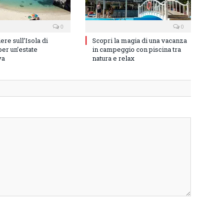
0
0
re sull’Isola di
Scopri la magia di una vacanza
er un’estate
in campeggio con piscina tra
va
natura e relax