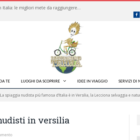
Dove fare campeggio libero in Italia: le migliori mete da raggiungere in traghetto
F
DA TE
LUOGHI DA SCOPRIRE
IDEE IN VIAGGIO
SERVIZI DI
La spiaggia nudista più famosa d’Italia è in Versilia, la Lecciona selvaggia e natu
udisti in versilia
mmento