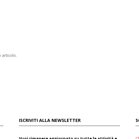
 articolo.
ISCRIVITI ALLA NEWSLETTER
S
Vuoi rimanere aggiornato su tutte le attività e
C