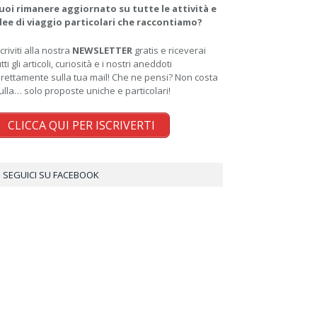
uoi rimanere aggiornato su tutte le attività e
dee di viaggio particolari che raccontiamo?
scriviti alla nostra
NEWSLETTER
gratis e riceverai
utti gli articoli, curiosità e i nostri aneddoti
irettamente sulla tua mail! Che ne pensi? Non costa
ulla… solo proposte uniche e particolari!
CLICCA QUI PER ISCRIVERTI
SEGUICI SU FACEBOOK