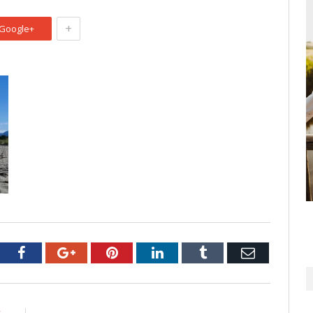
+
Google+
tter
Facebook
Google+
Pinterest
LinkedIn
Tumblr
Email