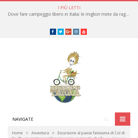
I PIÙ LETTI
Dove fare campeggio libero in Italia: le migliori mete da raggiungere in traghetto
Facebook
Twitter
Google+
instagram
youtube
NAVIGATE
»
»
Home
Avventura
Escursione al paese fantasma di Col di