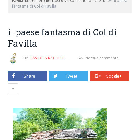
»
Favilla, un sentiero nel bosco verso un mondo che fu
il paese
fantasma di Col di Favilla
il paese fantasma di Col di
Favilla
By
DAVIDE & RACHELE
Nessun commento
Share
Tweet
Google+
+