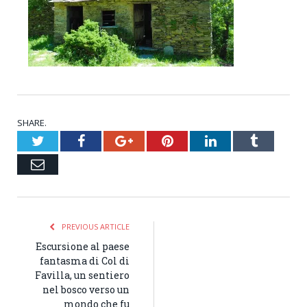
SHARE.
Twitter
Facebook
Google+
Pinterest
LinkedIn
Tumblr
Email
PREVIOUS ARTICLE
Escursione al paese
fantasma di Col di
Favilla, un sentiero
nel bosco verso un
mondo che fu