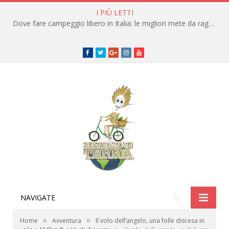
I PIÙ LETTI
Dove fare campeggio libero in Italia: le migliori mete da raggiungere in traghetto
Facebook
Twitter
Google+
instagram
youtube
NAVIGATE
»
»
Home
Avventura
Il volo dell’angelo, una folle discesa in