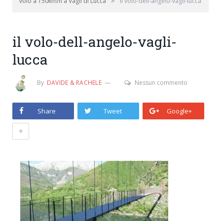
»
volo a 150km/h a Vagli di Lucca
il volo-dell-angelo-vagli-lucca
il volo-dell-angelo-vagli-
lucca
By
DAVIDE & RACHELE
Nessun commento
Share
Tweet
Google+
+