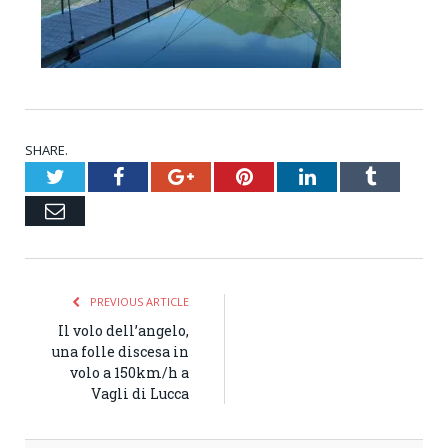
SHARE.
Twitter
Facebook
Google+
Pinterest
LinkedIn
Tumblr
Email
PREVIOUS ARTICLE
Il volo dell’angelo,
una folle discesa in
volo a 150km/h a
Vagli di Lucca