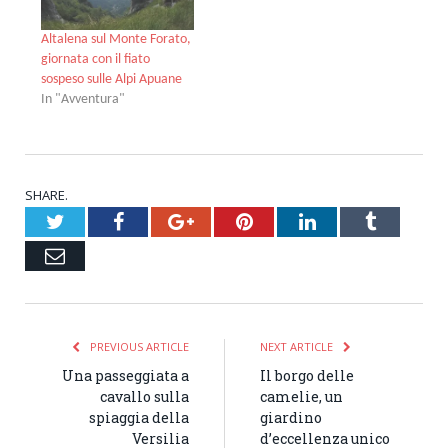
Altalena sul Monte Forato,
giornata con il fiato
sospeso sulle Alpi Apuane
In "Avventura"
SHARE.
Twitter
Facebook
Google+
Pinterest
LinkedIn
Tumblr
Email
PREVIOUS ARTICLE
NEXT ARTICLE
Una passeggiata a
Il borgo delle
cavallo sulla
camelie, un
spiaggia della
giardino
Versilia
d’eccellenza unico