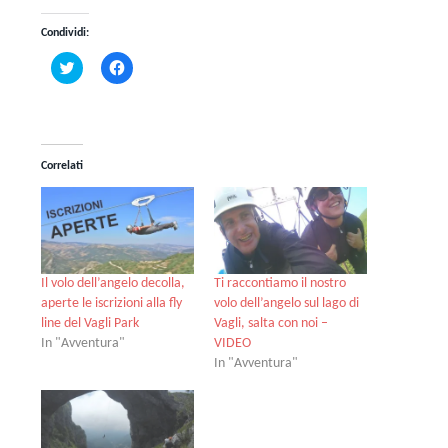
Condividi:
Fai
Fai
clic
clic
qui
per
per
condividere
condividere
su
su
Facebook
Twitter
(Si
(Si
apre
Correlati
apre
in
in
una
una
nuova
nuova
finestra)
finestra)
Il volo dell’angelo decolla,
Ti raccontiamo il nostro
aperte le iscrizioni alla fly
volo dell’angelo sul lago di
line del Vagli Park
Vagli, salta con noi –
In "Avventura"
VIDEO
In "Avventura"