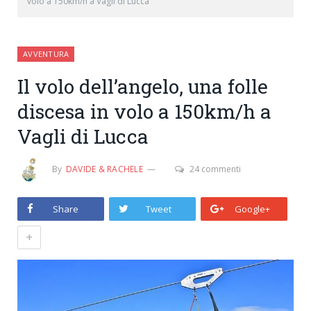
volo a 150km/h a Vagli di Lucca
AVVENTURA
Il volo dell’angelo, una folle
discesa in volo a 150km/h a
Vagli di Lucca
By
DAVIDE & RACHELE
24 commenti
Share
Tweet
Google+
+