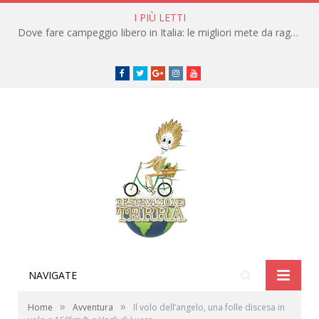
I PIÙ LETTI
Dove fare campeggio libero in Italia: le migliori mete da raggiungere in traghetto
Facebook
Twitter
Google+
instagram
youtube
NAVIGATE
»
»
Home
Avventura
Il volo dell’angelo, una folle discesa in