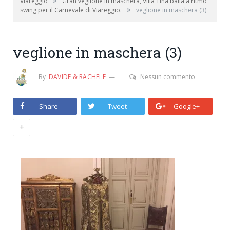
»
Viareggio
Gran veglione in maschera, Villa Tina balla a ritmo
»
swing per il Carnevale di Viareggio.
veglione in maschera (3)
veglione in maschera (3)
By
DAVIDE & RACHELE
Nessun commento
Share
Tweet
Google+
+