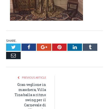
SHARE.
Twitter
Facebook
Google+
Pinterest
LinkedIn
Tumblr
Email
PREVIOUS ARTICLE
Gran veglione in
maschera, Villa
Tina balla a ritmo
swing per il
Carnevale di