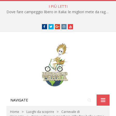
I PIÙ LETTI
Dove fare campeggio libero in Italia: le migliori mete da raggiungere in traghetto
Facebook
Twitter
Google+
instagram
youtube
NAVIGATE
»
»
Home
Luoghi da scoprire
Carnevale di