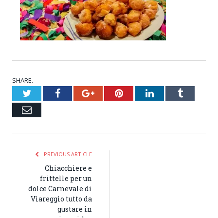
SHARE.
Twitter
Facebook
Google+
Pinterest
LinkedIn
Tumblr
Email
PREVIOUS ARTICLE
Chiacchiere e
frittelle per un
dolce Carnevale di
Viareggio tutto da
gustare in