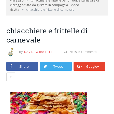
»
Viareggio
Chiacchiere e frittelle per un dolce Carnevale di
Viareggio tutto da gustare in compagnia – video
»
ricetta
chiacchiere e frittelle di carnevale
chiacchiere e frittelle di
carnevale
By
DAVIDE & RACHELE
Nessun commento
Share
Tweet
Google+
+