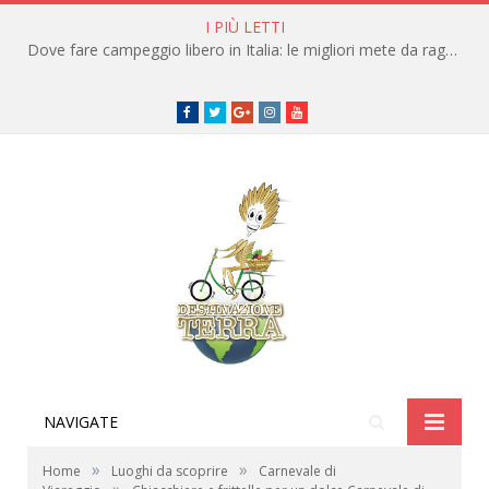
I PIÙ LETTI
Dove fare campeggio libero in Italia: le migliori mete da raggiungere in traghetto
Facebook
Twitter
Google+
instagram
youtube
NAVIGATE
»
»
Home
Luoghi da scoprire
Carnevale di