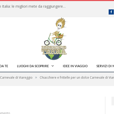
Dove fare campeggio libero in Italia: le migliori mete da raggiungere in traghetto
F
DA TE
LUOGHI DA SCOPRIRE
IDEE IN VIAGGIO
SERVIZI DI
»
Carnevale di Viareggio
Chiacchiere e frittelle per un dolce Carnevale di Vi
mmento