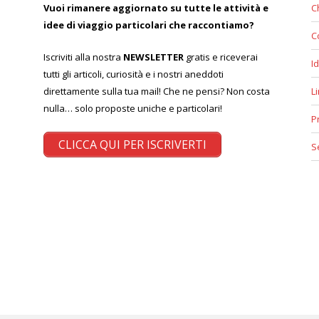
Vuoi rimanere aggiornato su tutte le attività e
C
idee di viaggio particolari che raccontiamo?
C
Iscriviti alla nostra
NEWSLETTER
gratis e riceverai
Id
tutti gli articoli, curiosità e i nostri aneddoti
direttamente sulla tua mail! Che ne pensi? Non costa
L
nulla… solo proposte uniche e particolari!
P
CLICCA QUI PER ISCRIVERTI
S