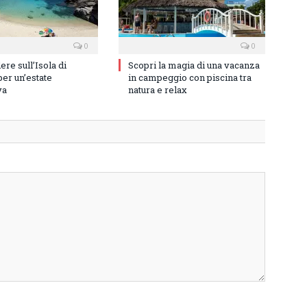
0
0
re sull’Isola di
Scopri la magia di una vacanza
er un’estate
in campeggio con piscina tra
va
natura e relax