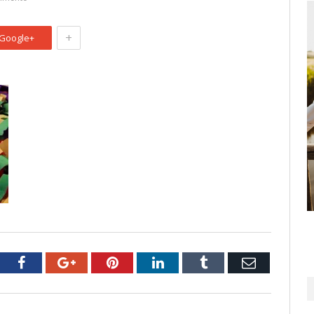
+
Google+
tter
Facebook
Google+
Pinterest
LinkedIn
Tumblr
Email