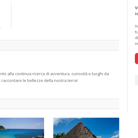
E
V
e
i
n
a
I
t
d
n
 alla continua ricerca di avventura, curiosità e luoghi da
: raccontare le bellezze della nostra terra!