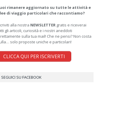
uoi rimanere aggiornato su tutte le attività e
dee di viaggio particolari che raccontiamo?
scriviti alla nostra
NEWSLETTER
gratis e riceverai
utti gli articoli, curiosità e i nostri aneddoti
irettamente sulla tua mail! Che ne pensi? Non costa
ulla… solo proposte uniche e particolari!
CLICCA QUI PER ISCRIVERTI
SEGUICI SU FACEBOOK