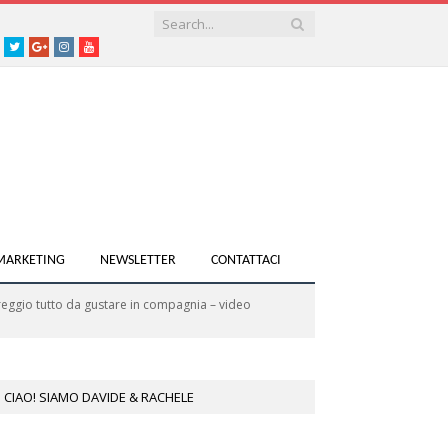
acebook
Twitter
Google+
instagram
youtube
 MARKETING
NEWSLETTER
CONTATTACI
areggio tutto da gustare in compagnia – video
CIAO! SIAMO DAVIDE & RACHELE