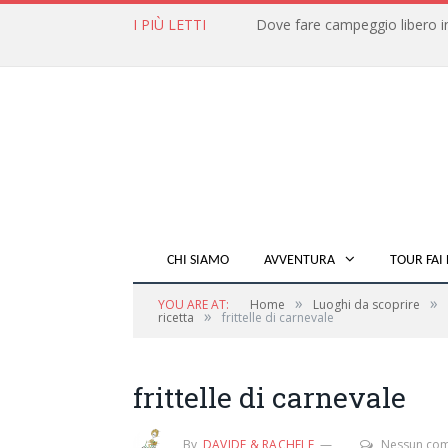
I PIÙ LETTI
CHI SIAMO
AVVENTURA
TOUR FAI 
»
»
YOU ARE AT:
Home
Luoghi da scoprire
»
ricetta
frittelle di carnevale
frittelle di carnevale
By
DAVIDE & RACHELE
Nessun co