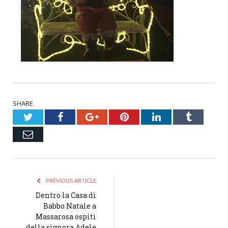
SHARE.
Twitter
Facebook
Google+
Pinterest
LinkedIn
Tumblr
Email
PREVIOUS ARTICLE
Dentro la Casa di
Babbo Natale a
Massarosa ospiti
della signora Adele