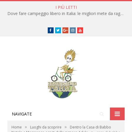
I PIÙ LETTI
Dove fare campeggio libero in Italia: le migliori mete da raggiungere in traghetto
Facebook
Twitter
Google+
instagram
youtube
NAVIGATE
»
»
Home
Luoghi da scoprire
Dentro la Casa di Babbo