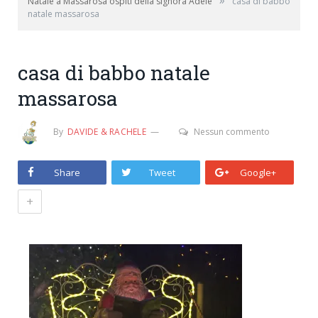
»
Natale a Massarosa ospiti della signora Adele
casa di babbo
natale massarosa
casa di babbo natale
massarosa
By
DAVIDE & RACHELE
Nessun commento
Share
Tweet
Google+
+