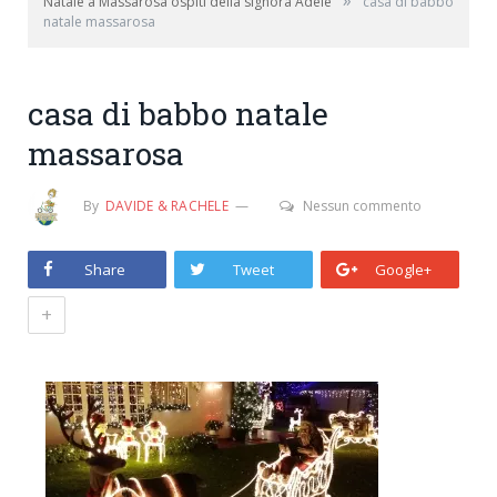
»
Natale a Massarosa ospiti della signora Adele
casa di babbo
natale massarosa
casa di babbo natale
massarosa
By
DAVIDE & RACHELE
Nessun commento
Share
Tweet
Google+
+