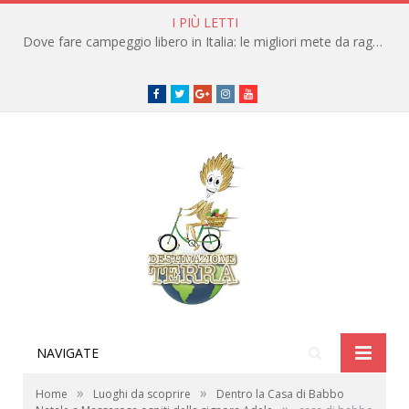
I PIÙ LETTI
Dove fare campeggio libero in Italia: le migliori mete da raggiungere in traghetto
Facebook
Twitter
Google+
instagram
youtube
NAVIGATE
»
»
Home
Luoghi da scoprire
Dentro la Casa di Babbo