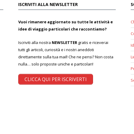
ISCRIVITI ALLA NEWSLETTER
S
Vuoi rimanere aggiornato su tutte le attività e
C
idee di viaggio particolari che raccontiamo?
C
Iscriviti alla nostra
NEWSLETTER
gratis e riceverai
Id
tutti gli articoli, curiosità e i nostri aneddoti
direttamente sulla tua mail! Che ne pensi? Non costa
L
nulla… solo proposte uniche e particolari!
P
CLICCA QUI PER ISCRIVERTI
S