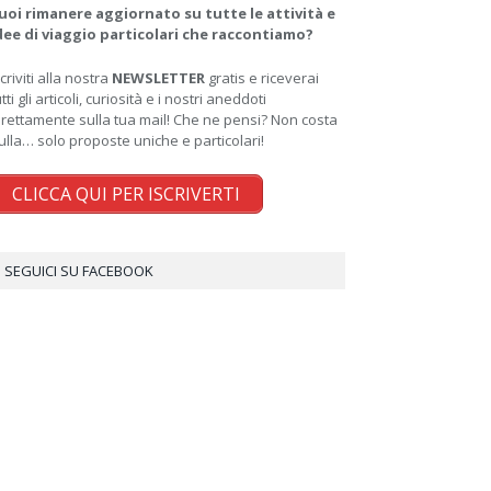
uoi rimanere aggiornato su tutte le attività e
dee di viaggio particolari che raccontiamo?
scriviti alla nostra
NEWSLETTER
gratis e riceverai
utti gli articoli, curiosità e i nostri aneddoti
irettamente sulla tua mail! Che ne pensi? Non costa
ulla… solo proposte uniche e particolari!
CLICCA QUI PER ISCRIVERTI
SEGUICI SU FACEBOOK