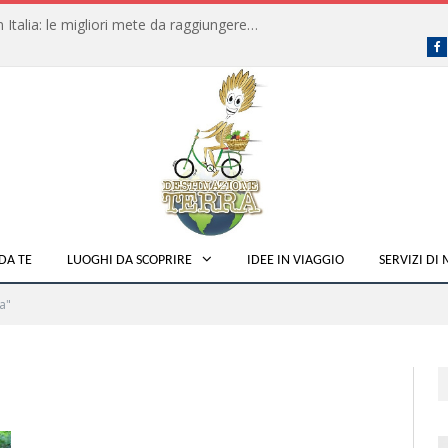
Dove fare campeggio libero in Italia: le migliori mete da raggiungere in traghetto
F
DA TE
LUOGHI DA SCOPRIRE
IDEE IN VIAGGIO
SERVIZI DI
a"