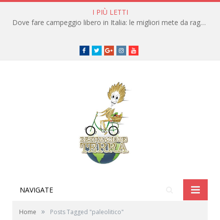
I PIÙ LETTI
Dove fare campeggio libero in Italia: le migliori mete da raggiungere in traghetto
Facebook
Twitter
Google+
instagram
youtube
NAVIGATE
»
Home
Posts Tagged "paleolitico"