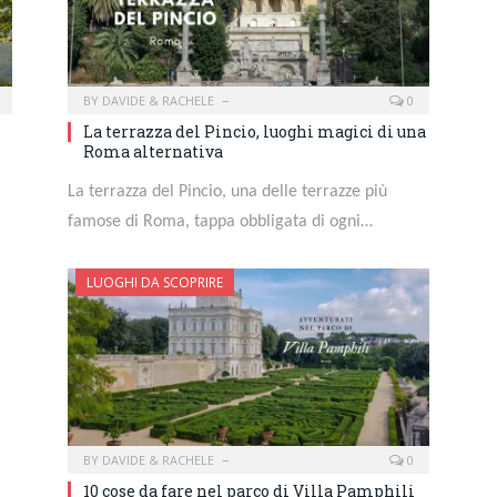
BY
DAVIDE & RACHELE
0
La terrazza del Pincio, luoghi magici di una
Roma alternativa
La terrazza del Pincio, una delle terrazze più
famose di Roma, tappa obbligata di ogni…
LUOGHI DA SCOPRIRE
BY
DAVIDE & RACHELE
0
10 cose da fare nel parco di Villa Pamphili