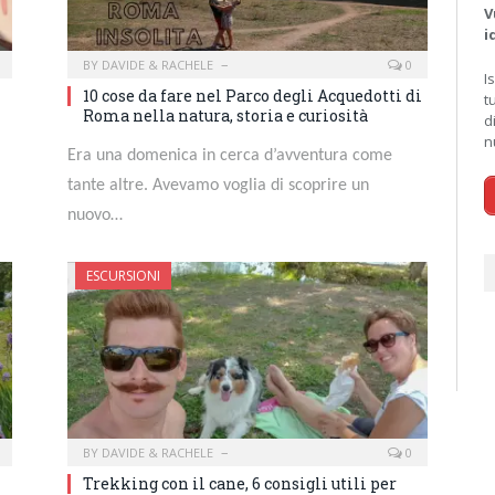
V
i
BY
DAVIDE & RACHELE
0
I
10 cose da fare nel Parco degli Acquedotti di
t
Roma nella natura, storia e curiosità
d
n
Era una domenica in cerca d’avventura come
tante altre. Avevamo voglia di scoprire un
nuovo…
ESCURSIONI
BY
DAVIDE & RACHELE
0
Trekking con il cane, 6 consigli utili per