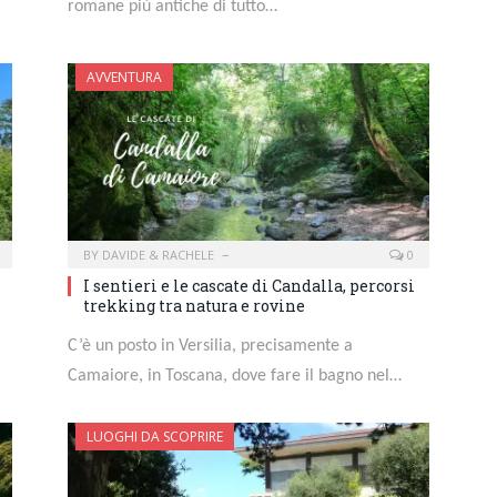
romane più antiche di tutto…
AVVENTURA
BY
DAVIDE & RACHELE
0
I sentieri e le cascate di Candalla, percorsi
trekking tra natura e rovine
C’è un posto in Versilia, precisamente a
Camaiore, in Toscana, dove fare il bagno nel…
LUOGHI DA SCOPRIRE