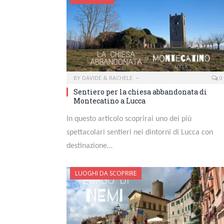
BY
DAVIDE & RACHELE
0
Sentiero per la chiesa abbandonata di
Montecatino a Lucca
In questo articolo scoprirai uno dei più
spettacolari sentieri nei dintorni di Lucca con
destinazione…
LUOGHI DA SCOPRIRE