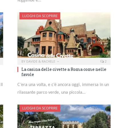
leggende e…
LUOGHI DA SCOPRIRE
BY
DAVIDE & RACHELE
2
La casina delle civette a Roma come nelle
favole
Il
C’era una volta, e c’è ancora oggi, immersa in un
rilassante parco verde, una piccola…
LUOGHI DA SCOPRIRE