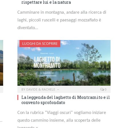
rispettare lui e la natura
Camminare in montagna, andare alla ricerca di
laghi, piccoli ruscelli e paesaggi mozzafiato è
diventato…
LUOGHI DA SCOPRIRE
BY
DAVIDE & RACHELE
0
La leggenda del laghetto di Montramito e il
convento sprofondato
Con la rubrica “Viaggi oscuri” vogliamo iniziare
.…
questo cammino insieme, alla scoperta delle