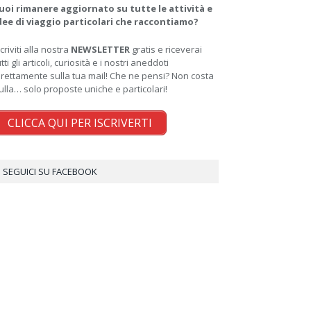
uoi rimanere aggiornato su tutte le attività e
dee di viaggio particolari che raccontiamo?
scriviti alla nostra
NEWSLETTER
gratis e riceverai
utti gli articoli, curiosità e i nostri aneddoti
irettamente sulla tua mail! Che ne pensi? Non costa
ulla… solo proposte uniche e particolari!
CLICCA QUI PER ISCRIVERTI
SEGUICI SU FACEBOOK