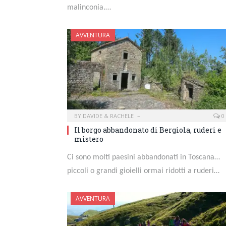
malinconia.…
AVVENTURA
BY
DAVIDE & RACHELE
0
Il borgo abbandonato di Bergiola, ruderi e
mistero
Ci sono molti paesini abbandonati in Toscana…
piccoli o grandi gioielli ormai ridotti a ruderi…
AVVENTURA