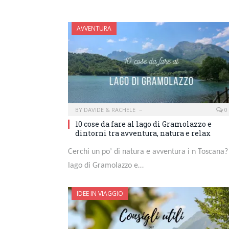
AVVENTURA
BY
DAVIDE & RACHELE
0
10 cose da fare al lago di Gramolazzo e
dintorni tra avventura, natura e relax
Cerchi un po’ di natura e avventura i n Toscana? 
lago di Gramolazzo e…
IDEE IN VIAGGIO