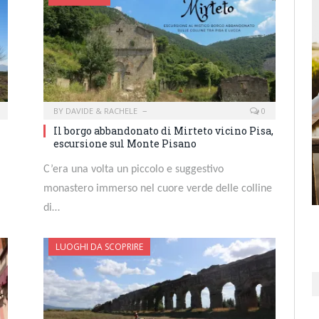
BY
DAVIDE & RACHELE
0
Il borgo abbandonato di Mirteto vicino Pisa,
escursione sul Monte Pisano
C’era una volta un piccolo e suggestivo
monastero immerso nel cuore verde delle colline
di…
LUOGHI DA SCOPRIRE