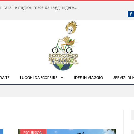
Dove fare campeggio libero in Italia: le migliori mete da raggiungere in traghetto
F
DA TE
LUOGHI DA SCOPRIRE
IDEE IN VIAGGIO
SERVIZI DI
ESCURSIONI