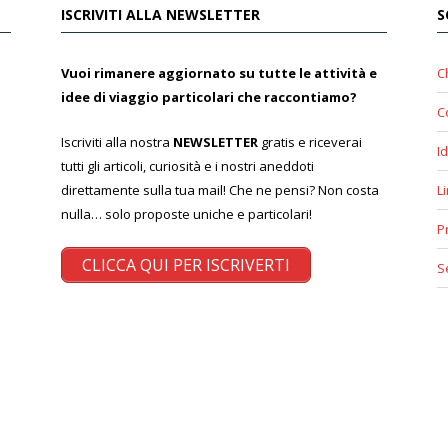
ISCRIVITI ALLA NEWSLETTER
S
Vuoi rimanere aggiornato su tutte le attività e
C
idee di viaggio particolari che raccontiamo?
C
Iscriviti alla nostra
NEWSLETTER
gratis e riceverai
Id
tutti gli articoli, curiosità e i nostri aneddoti
direttamente sulla tua mail! Che ne pensi? Non costa
L
nulla… solo proposte uniche e particolari!
P
CLICCA QUI PER ISCRIVERTI
S