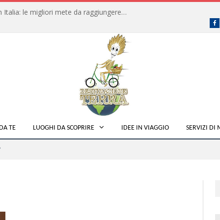
Dove fare campeggio libero in Italia: le migliori mete da raggiungere in traghetto
F
DA TE
LUOGHI DA SCOPRIRE
IDEE IN VIAGGIO
SERVIZI DI
"