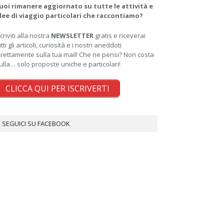
uoi rimanere aggiornato su tutte le attività e
dee di viaggio particolari che raccontiamo?
scriviti alla nostra
NEWSLETTER
gratis e riceverai
utti gli articoli, curiosità e i nostri aneddoti
irettamente sulla tua mail! Che ne pensi? Non costa
ulla… solo proposte uniche e particolari!
CLICCA QUI PER ISCRIVERTI
SEGUICI SU FACEBOOK