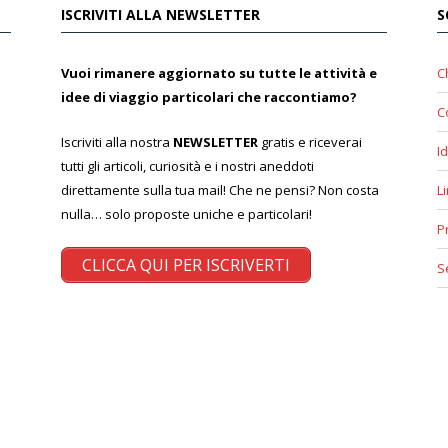
ISCRIVITI ALLA NEWSLETTER
S
Vuoi rimanere aggiornato su tutte le attività e
C
idee di viaggio particolari che raccontiamo?
C
Iscriviti alla nostra
NEWSLETTER
gratis e riceverai
Id
tutti gli articoli, curiosità e i nostri aneddoti
direttamente sulla tua mail! Che ne pensi? Non costa
L
nulla… solo proposte uniche e particolari!
P
CLICCA QUI PER ISCRIVERTI
S