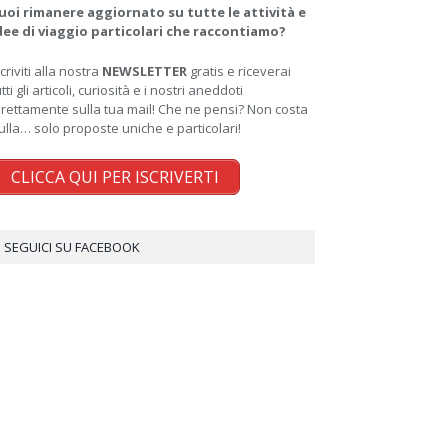
uoi rimanere aggiornato su tutte le attività e
dee di viaggio particolari che raccontiamo?
scriviti alla nostra
NEWSLETTER
gratis e riceverai
utti gli articoli, curiosità e i nostri aneddoti
irettamente sulla tua mail! Che ne pensi? Non costa
ulla… solo proposte uniche e particolari!
CLICCA QUI PER ISCRIVERTI
SEGUICI SU FACEBOOK