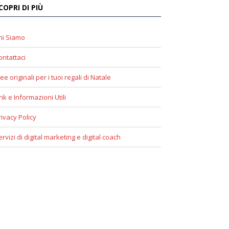
COPRI DI PIÙ
hi Siamo
ontattaci
ee originali per i tuoi regali di Natale
ink e Informazioni Utili
rivacy Policy
ervizi di digital marketing e digital coach