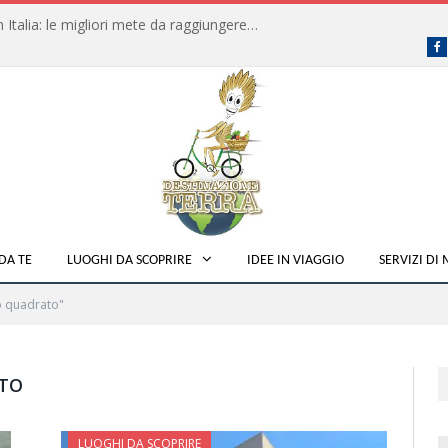
Dove fare campeggio libero in Italia: le migliori mete da raggiungere in traghetto
F
DA TE
LUOGHI DA SCOPRIRE
IDEE IN VIAGGIO
SERVIZI DI
o quadrato"
TO
LUOGHI DA SCOPRIRE