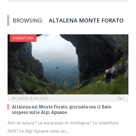
BROWSING:
ALTALENA MONTE FORATO
AVVENTURA
BY
DAVIDE & RACHELE
2
Altalena sul Monte Forato, giornata con il fiato
sospeso sulle Alpi Apuane
Ami la natura? Le escursioni in montagna? Le avventure
forti? Le Alpi Apuane sono un…