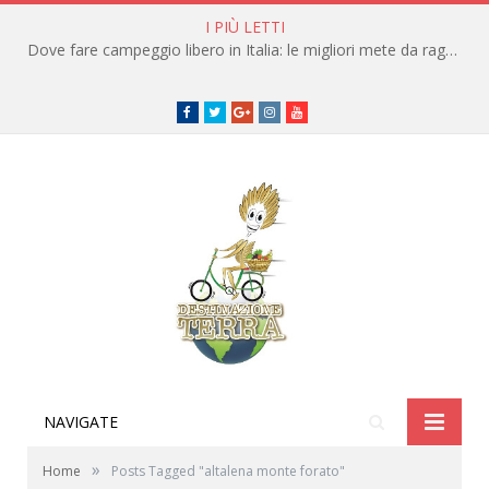
I PIÙ LETTI
Dove fare campeggio libero in Italia: le migliori mete da raggiungere in traghetto
Facebook
Twitter
Google+
instagram
youtube
NAVIGATE
»
Home
Posts Tagged "altalena monte forato"