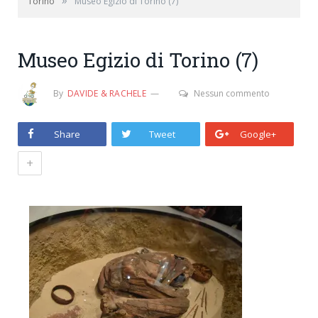
»
Torino
Museo Egizio di Torino (7)
Museo Egizio di Torino (7)
By
DAVIDE & RACHELE
Nessun commento
Share
Tweet
Google+
+