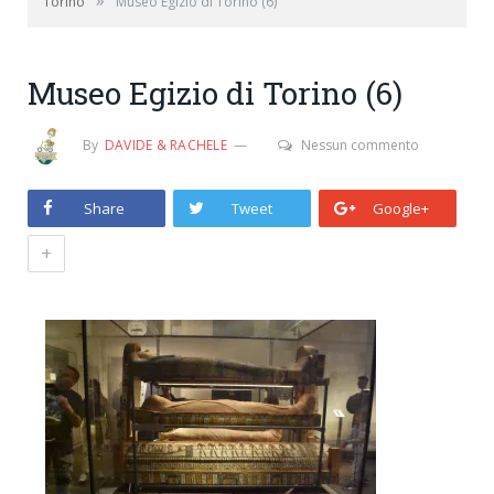
»
Torino
Museo Egizio di Torino (6)
Museo Egizio di Torino (6)
By
DAVIDE & RACHELE
Nessun commento
Share
Tweet
Google+
+