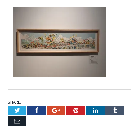
SHARE.
Twitter
Facebook
Google+
Pinterest
LinkedIn
Tumblr
Email