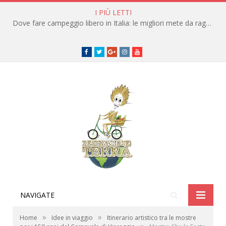
I PIÙ LETTI
Dove fare campeggio libero in Italia: le migliori mete da raggiungere in traghetto
Facebook
Twitter
Google+
instagram
youtube
NAVIGATE
»
»
Home
Idee in viaggio
Itinerario artistico tra le mostre