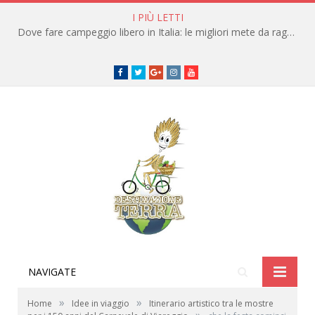
I PIÙ LETTI
Dove fare campeggio libero in Italia: le migliori mete da raggiungere in traghetto
Facebook
Twitter
Google+
instagram
youtube
NAVIGATE
»
»
Home
Idee in viaggio
Itinerario artistico tra le mostre