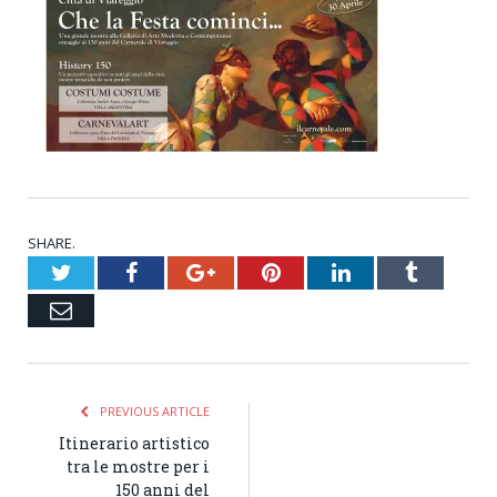
SHARE.
Twitter
Facebook
Google+
Pinterest
LinkedIn
Tumblr
Email
PREVIOUS ARTICLE
Itinerario artistico
tra le mostre per i
150 anni del