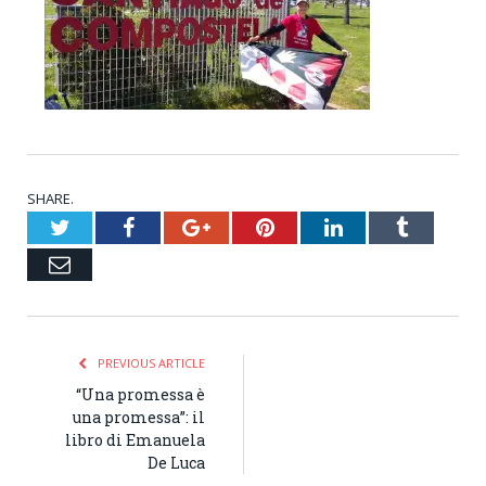
SHARE.
Twitter
Facebook
Google+
Pinterest
LinkedIn
Tumblr
Email
PREVIOUS ARTICLE
“Una promessa è
una promessa”: il
libro di Emanuela
De Luca