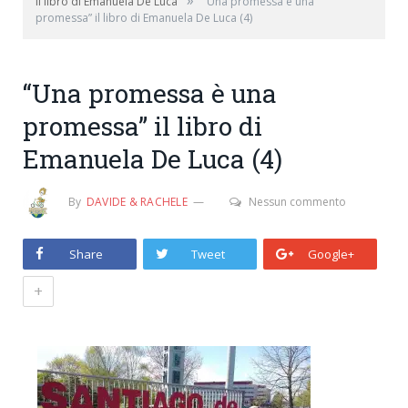
»
il libro di Emanuela De Luca
“Una promessa è una
promessa” il libro di Emanuela De Luca (4)
“Una promessa è una
promessa” il libro di
Emanuela De Luca (4)
By
DAVIDE & RACHELE
Nessun commento
Share
Tweet
Google+
+