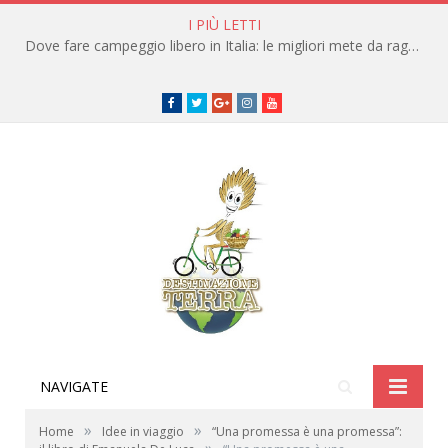
I PIÙ LETTI
Dove fare campeggio libero in Italia: le migliori mete da raggiungere in traghetto
Facebook
Twitter
Google+
instagram
youtube
NAVIGATE
»
»
Home
Idee in viaggio
“Una promessa è una promessa”: