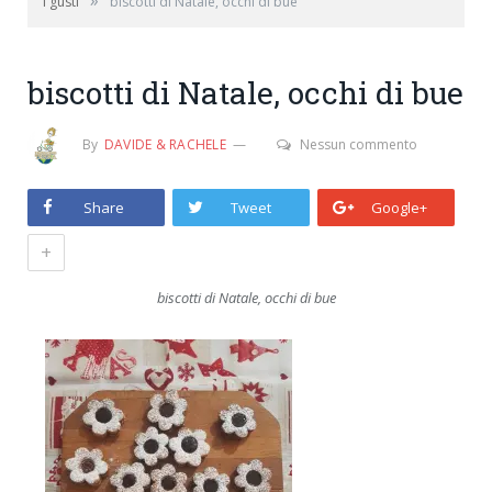
»
i gusti
biscotti di Natale, occhi di bue
biscotti di Natale, occhi di bue
By
DAVIDE & RACHELE
Nessun commento
Share
Tweet
Google+
+
biscotti di Natale, occhi di bue