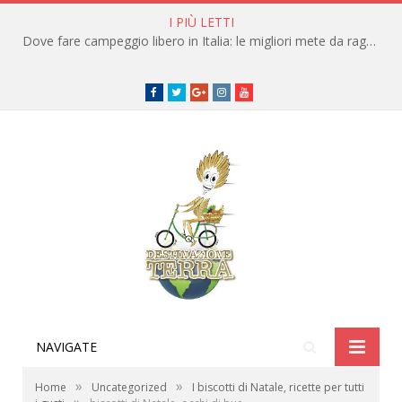
I PIÙ LETTI
Dove fare campeggio libero in Italia: le migliori mete da raggiungere in traghetto
Facebook
Twitter
Google+
instagram
youtube
NAVIGATE
»
»
Home
Uncategorized
I biscotti di Natale, ricette per tutti