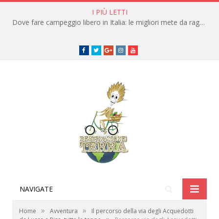
I PIÙ LETTI
Dove fare campeggio libero in Italia: le migliori mete da raggiungere in traghetto
Facebook
Twitter
Google+
instagram
youtube
NAVIGATE
»
»
Home
Avventura
Il percorso della via degli Acquedotti