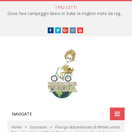
I PIÙ LETTI
Dove fare campeggio libero in Italia: le migliori mete da raggiungere in traghetto
Facebook
Twitter
Google+
instagram
youtube
NAVIGATE
»
»
Home
Escursioni
Il borgo abbandonato di Mirteto vicino