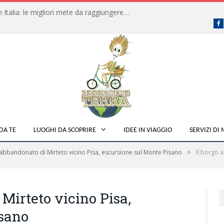
Dove fare campeggio libero in Italia: le migliori mete da raggiungere in traghetto
F
DA TE
LUOGHI DA SCOPRIRE
IDEE IN VIAGGIO
SERVIZI DI
»
 abbandonato di Mirteto vicino Pisa, escursione sul Monte Pisano
Il borgo 
Mirteto vicino Pisa,
isano