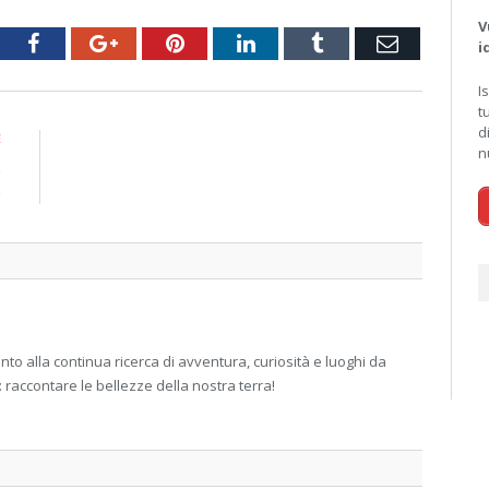
V
tter
Facebook
Google+
Pinterest
LinkedIn
Tumblr
Email
i
I
t
d
E
n
o
o
 alla continua ricerca di avventura, curiosità e luoghi da
: raccontare le bellezze della nostra terra!