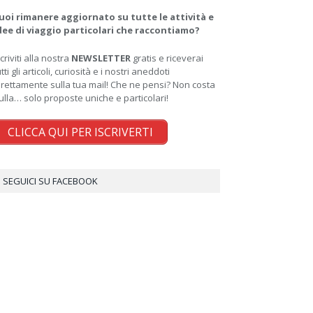
uoi rimanere aggiornato su tutte le attività e
dee di viaggio particolari che raccontiamo?
scriviti alla nostra
NEWSLETTER
gratis e riceverai
utti gli articoli, curiosità e i nostri aneddoti
irettamente sulla tua mail! Che ne pensi? Non costa
ulla… solo proposte uniche e particolari!
CLICCA QUI PER ISCRIVERTI
SEGUICI SU FACEBOOK