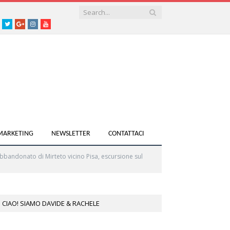
acebook
Twitter
Google+
instagram
youtube
 MARKETING
NEWSLETTER
CONTATTACI
abbandonato di Mirteto vicino Pisa, escursione sul
CIAO! SIAMO DAVIDE & RACHELE