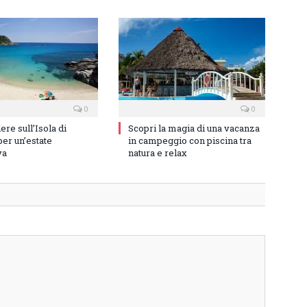
0
0
re sull’Isola di
Scopri la magia di una vacanza
er un’estate
in campeggio con piscina tra
va
natura e relax