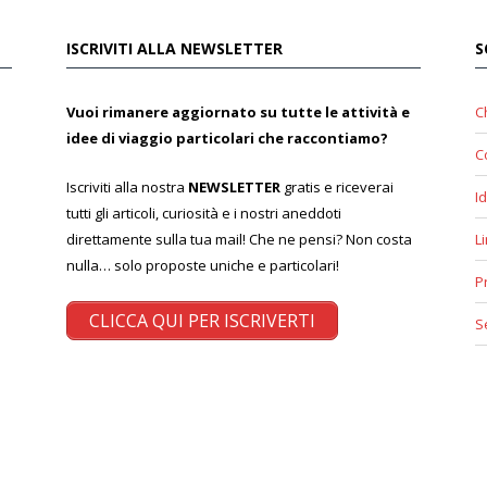
ISCRIVITI ALLA NEWSLETTER
S
Vuoi rimanere aggiornato su tutte le attività e
C
idee di viaggio particolari che raccontiamo?
C
Iscriviti alla nostra
NEWSLETTER
gratis e riceverai
Id
tutti gli articoli, curiosità e i nostri aneddoti
direttamente sulla tua mail! Che ne pensi? Non costa
L
nulla… solo proposte uniche e particolari!
P
CLICCA QUI PER ISCRIVERTI
S