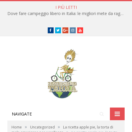
I PIÙ LETTI
Dove fare campeggio libero in Italia: le migliori mete da raggiungere in traghetto
Facebook
Twitter
Google+
instagram
youtube
NAVIGATE
»
»
Home
Uncategorized
La ricetta apple pie, la torta di