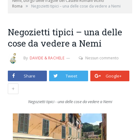
Nemi, borgo delle fragole dei Castelli Romani vicino
»
Roma
Negozietti tipici – una delle cose da vedere a Nemi
Negozietti tipici – una delle
cose da vedere a Nemi
By
DAVIDE & RACHELE
Nessun commento
Share
Tweet
Google+
+
Negozietti tipici - una delle cose da vedere a Nemi