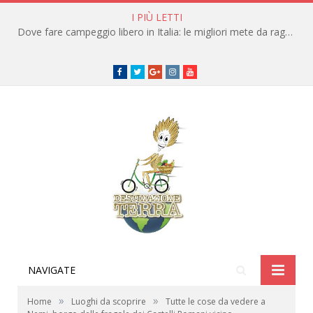
I PIÙ LETTI
Dove fare campeggio libero in Italia: le migliori mete da raggiungere in traghetto
Facebook
Twitter
Google+
instagram
youtube
NAVIGATE
»
»
Home
Luoghi da scoprire
Tutte le cose da vedere a