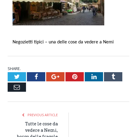
Negozietti tipici – una delle cose da vedere a Nemi
SHARE.
Twitter
Facebook
Google+
Pinterest
LinkedIn
Tumblr
Email
PREVIOUS ARTICLE
Tutte le cose da
vedere a Nemi,
borgo delle fragole