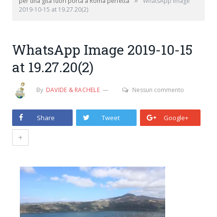
»
per una gita fuori porta a Roma perfetta
WhatsApp Image
2019-10-15 at 19.27.20(2)
WhatsApp Image 2019-10-15
at 19.27.20(2)
By
DAVIDE & RACHELE
Nessun commento
Share
Tweet
Google+
+