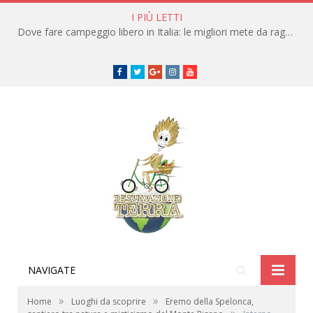
I PIÙ LETTI
Dove fare campeggio libero in Italia: le migliori mete da raggiungere in traghetto
Facebook
Twitter
Google+
instagram
youtube
NAVIGATE
»
»
Home
Luoghi da scoprire
Eremo della Spelonca,