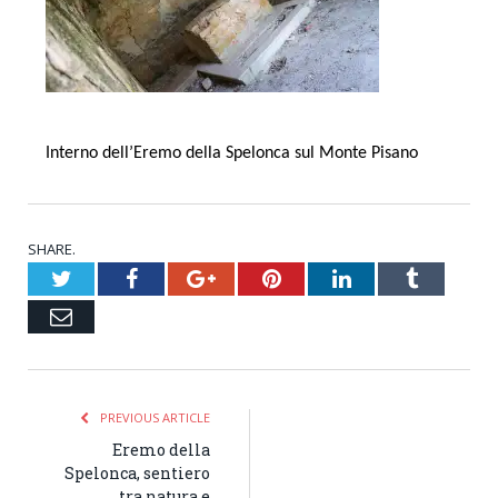
Interno dell’Eremo della Spelonca sul Monte Pisano
SHARE.
Twitter
Facebook
Google+
Pinterest
LinkedIn
Tumblr
Email
PREVIOUS ARTICLE
Eremo della
Spelonca, sentiero
tra natura e