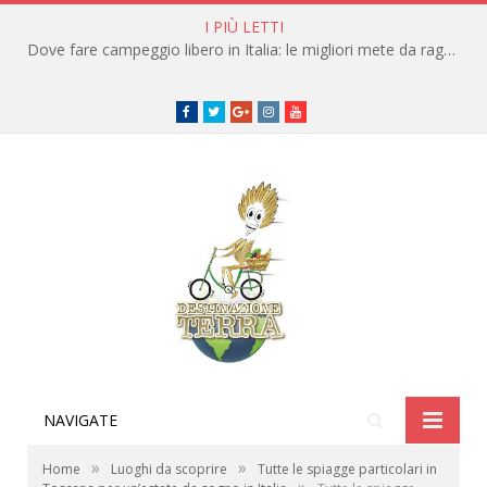
I PIÙ LETTI
Dove fare campeggio libero in Italia: le migliori mete da raggiungere in traghetto
Facebook
Twitter
Google+
instagram
youtube
NAVIGATE
»
»
Home
Luoghi da scoprire
Tutte le spiagge particolari in