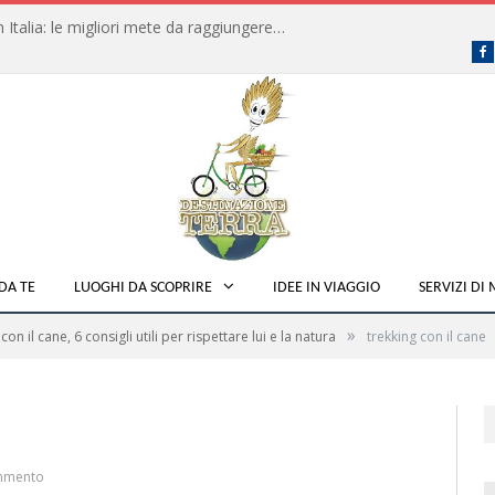
Dove fare campeggio libero in Italia: le migliori mete da raggiungere in traghetto
F
DA TE
LUOGHI DA SCOPRIRE
IDEE IN VIAGGIO
SERVIZI DI
»
con il cane, 6 consigli utili per rispettare lui e la natura
trekking con il cane
mmento