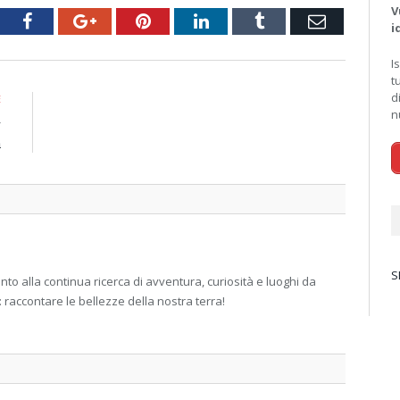
V
tter
Facebook
Google+
Pinterest
LinkedIn
Tumblr
Email
i
I
t
d
E
n
r
a
S
 alla continua ricerca di avventura, curiosità e luoghi da
: raccontare le bellezze della nostra terra!