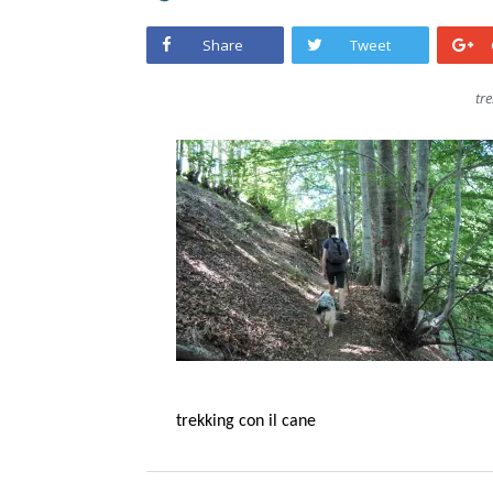
Share
Tweet
tre
trekking con il cane