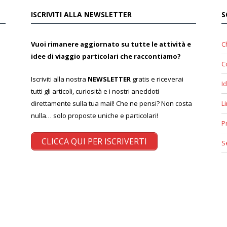
ISCRIVITI ALLA NEWSLETTER
S
Vuoi rimanere aggiornato su tutte le attività e
C
idee di viaggio particolari che raccontiamo?
C
Iscriviti alla nostra
NEWSLETTER
gratis e riceverai
Id
tutti gli articoli, curiosità e i nostri aneddoti
direttamente sulla tua mail! Che ne pensi? Non costa
L
nulla… solo proposte uniche e particolari!
P
CLICCA QUI PER ISCRIVERTI
S