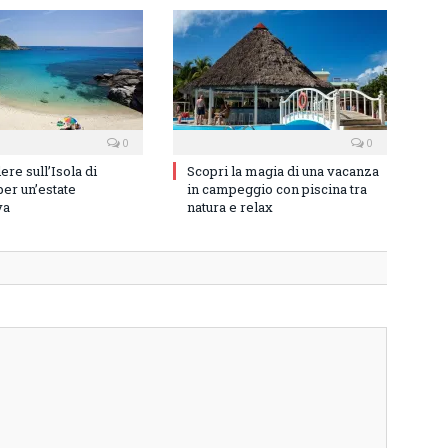
0
0
re sull’Isola di
Scopri la magia di una vacanza
er un’estate
in campeggio con piscina tra
va
natura e relax