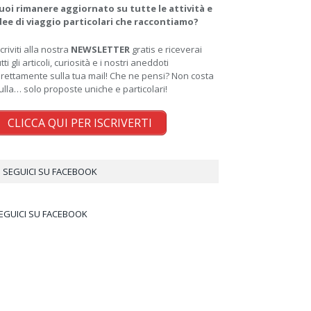
uoi rimanere aggiornato su tutte le attività e
dee di viaggio particolari che raccontiamo?
scriviti alla nostra
NEWSLETTER
gratis e riceverai
utti gli articoli, curiosità e i nostri aneddoti
irettamente sulla tua mail! Che ne pensi? Non costa
ulla… solo proposte uniche e particolari!
CLICCA QUI PER ISCRIVERTI
SEGUICI SU FACEBOOK
EGUICI SU FACEBOOK