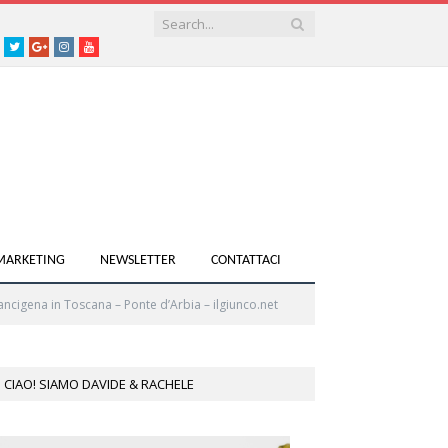
acebook
Twitter
Google+
instagram
youtube
 MARKETING
NEWSLETTER
CONTATTACI
rancigena in Toscana – Ponte d’Arbia – ilgiunco.net
CIAO! SIAMO DAVIDE & RACHELE