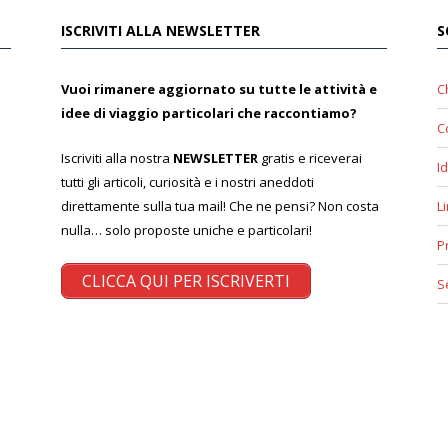
ISCRIVITI ALLA NEWSLETTER
S
Vuoi rimanere aggiornato su tutte le attività e
C
idee di viaggio particolari che raccontiamo?
C
Iscriviti alla nostra
NEWSLETTER
gratis e riceverai
Id
tutti gli articoli, curiosità e i nostri aneddoti
direttamente sulla tua mail! Che ne pensi? Non costa
L
nulla… solo proposte uniche e particolari!
P
CLICCA QUI PER ISCRIVERTI
S