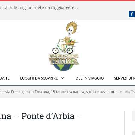
Dove fare campeggio libero in Italia: le migliori mete da raggiungere in traghetto
F
DA TE
LUOGHI DA SCOPRIRE
IDEE IN VIAGGIO
SERVIZI DI
»
lla via Francigena in Toscana, 15 tappe tra natura, storia e avventura
via F
ana – Ponte d’Arbia –