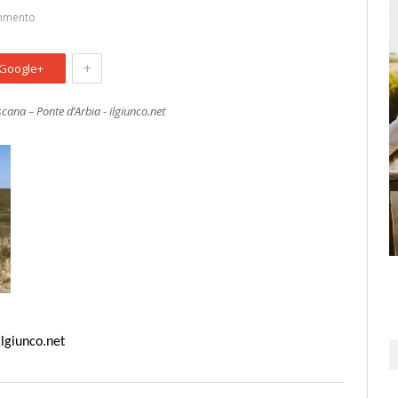
mmento
+
Google+
cana – Ponte d’Arbia - ilgiunco.net
ilgiunco.net