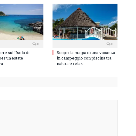
0
0
re sull’Isola di
Scopri la magia di una vacanza
er un’estate
in campeggio con piscina tra
va
natura e relax