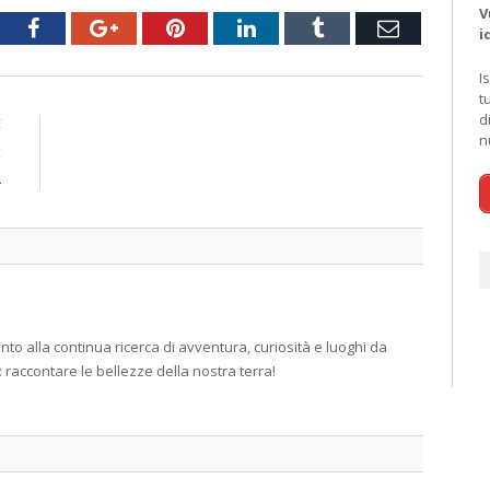
V
tter
Facebook
Google+
Pinterest
LinkedIn
Tumblr
Email
i
I
t
d
E
n
5
a
 alla continua ricerca di avventura, curiosità e luoghi da
: raccontare le bellezze della nostra terra!