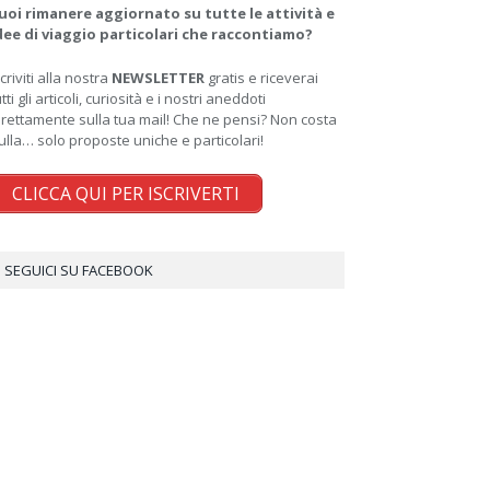
uoi rimanere aggiornato su tutte le attività e
dee di viaggio particolari che raccontiamo?
scriviti alla nostra
NEWSLETTER
gratis e riceverai
utti gli articoli, curiosità e i nostri aneddoti
irettamente sulla tua mail! Che ne pensi? Non costa
ulla… solo proposte uniche e particolari!
CLICCA QUI PER ISCRIVERTI
SEGUICI SU FACEBOOK