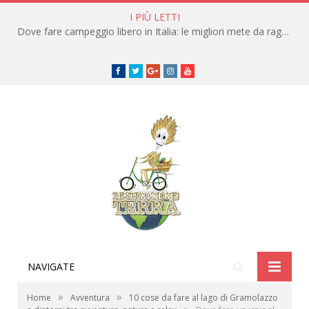
I PIÙ LETTI
Dove fare campeggio libero in Italia: le migliori mete da raggiungere in traghetto
Facebook
Twitter
Google+
instagram
youtube
NAVIGATE
»
»
Home
Avventura
10 cose da fare al lago di Gramolazzo