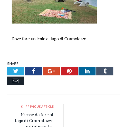
Dove fare un icnic al lago di Gramolazzo
SHARE.
Twitter
Facebook
Google+
Pinterest
LinkedIn
Tumblr
Email
PREVIOUS ARTICLE
10 cose da fare al
lago di Gramolazzo
e dintorni tra