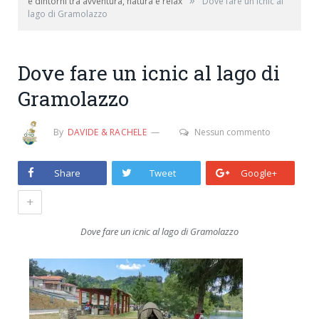
»
e dintorni tra avventura, natura e relax
Dove fare un icnic al
lago di Gramolazzo
Dove fare un icnic al lago di
Gramolazzo
By
DAVIDE & RACHELE
Nessun commento
Share
Tweet
Google+
+
Dove fare un icnic al lago di Gramolazzo